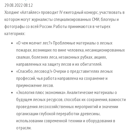
СУШКА ДРЕВЕСИНЫ
ПЕРСОНЫ
КОНТАКТЫ
РЕКЛАМА
29.08.2022 08:12
Холдинг «Алтайлес» проводит IV ежегодный конкурс, участвовать в
ПРОИЗВОДСТВО ДРЕВЕСНЫХ ПЛИТ
МОБИЛЬНЫЕ ВЫСТАВКИ
РЕКЛАМА НА САЙТЕ
котором могут журналисты специализированных СМИ, блогеры и
ДЕРЕВЯННОЕ ДОМОСТРОЕНИЕ
ОФИЦИАЛЬНЫЕ ДЕЛЕГАЦИИ
фотографы со всей России. Работы принимаются в четырех
ПРОИЗВОДСТВО МЕБЕЛИ
категориях:
ПРИОРИТЕТНЫЕ ИНВЕСТПРОЕКТЫ
БИОЭНЕРГЕТИКА
«О чем молчит лес?» Проблемные материалы о лесных
RUSSIAN FORESTRY REVIEW
пожарах, возникших по вине человека, несанкционированных
ЦБП
ГАЗЕТА ЛЕСПРОМФОРУМ
свалках, болезнях леса, незаконных рубках, акциях,
ИНСТРУМЕНТ И МАТЕРИАЛЫ
БИБЛИОТЕКА СПЕЦИАЛИСТА
направленных на защиту лесов и их обитателей.
«Спасибо, лесовод!» Очерки о представителях лесных
профессий, чья работа направлена на сохранение и
приумножение лесов.
«Экология плюс экономика». Аналитические материалы о
будущем лесных ресурсов, способах их сохранения, важности
проведения лесохозяйственных мероприятий и значении
организации глубокой переработки древесины,
использовании современной техники и оборудования в
отрасли.