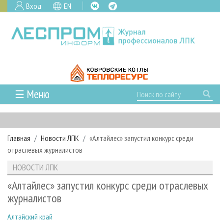
Вход
EN
☰ Меню
ГЛАВНАЯ
РУБРИКИ И ТЕМЫ
Главная
Новости ЛПК
«Алтайлес» запустил конкурс среди
РУБРИКИ ЖУРНАЛА
НОВОСТИ
отраслевых журналистов
ЛЕСНОЕ ХОЗЯЙСТВО
КАЛЕНДАРЬ СОБЫТИЙ
ПРОЕКТЫ ЛПИ
НОВОСТИ ЛПК
ЛЕСОЗАГОТОВКА
НОВОСТИ ЛПК
АНАЛИТИКА
АРХИВ
«Алтайлес» запустил конкурс среди отраслевых
ЛЕСОПИЛЕНИЕ
НОВОСТИ ЖУРНАЛА
ПРЕДПРИЯТИЯ ЛПК
АРХИВ ЖУРНАЛОВ
журналистов
О ЖУРНАЛЕ
ДЕРЕВООБРАБОТКА
НОВОСТИ КОМПАНИЙ
ЛЕСНЫЕ РЕГИОНЫ РОССИИ
СТАТЬИ
ПОДПИСКА
РЕКЛАМОДАТЕЛЯМ
Алтайский край