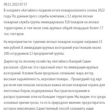
СУШКА ДРЕВЕСИНЫ
ПЕРСОНЫ
КОНТАКТЫ
РЕКЛАМА
09.11.2022 07:57
В холдинге «Алтайлес» подвели итоги пожароопасного сезона 2022
ПРОИЗВОДСТВО ДРЕВЕСНЫХ ПЛИТ
МОБИЛЬНЫЕ ВЫСТАВКИ
РЕКЛАМА НА САЙТЕ
года. По данным пресс-службы компании, с 12 апреля лесная
ДЕРЕВЯННОЕ ДОМОСТРОЕНИЕ
ОФИЦИАЛЬНЫЕ ДЕЛЕГАЦИИ
пожарная служба группы ликвидировала 318 пожаров на лесных
ПРОИЗВОДСТВО МЕБЕЛИ
территориях, в том числе семь крупных общей площадью более 7,7
ПРИОРИТЕТНЫЕ ИНВЕСТПРОЕКТЫ
тыс. гектаров.
БИОЭНЕРГЕТИКА
RUSSIAN FORESTRY REVIEW
На мероприятия по тушению лесных пожаров холдинг направил 15
ЦБП
ГАЗЕТА ЛЕСПРОМФОРУМ
млн рублей. В ликвидации крупных возгораний участвовали около
ИНСТРУМЕНТ И МАТЕРИАЛЫ
БИБЛИОТЕКА СПЕЦИАЛИСТА
200 сотрудников 12 предприятий группы.
Директор по лесному хозяйству «Алтайлес» Валерий Савин
рассказал: «Для нас это серьезный опыт по ликвидации крупных
возгораний. Условия были предельно сложными: жара, ветер,
высокая задымленность, верховые пожары… Прошедший год еще
раз всем нам показал, насколько важна лесная пожарная охрана для
ленточных боров, подверженных быстрым возгораниям и
распространению огня на большие территории. Мы видим, что среди
основных причин грозы, то есть природное явление, предотвратить
которое невозможно. Единственный способ сохранить наши