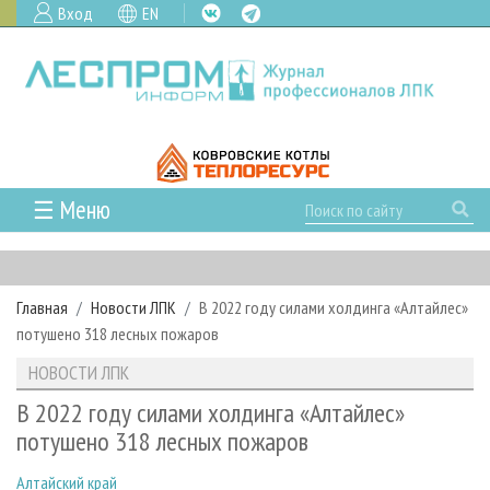
Вход
EN
☰ Меню
ГЛАВНАЯ
РУБРИКИ И ТЕМЫ
Главная
Новости ЛПК
В 2022 году силами холдинга «Алтайлес»
РУБРИКИ ЖУРНАЛА
НОВОСТИ
потушено 318 лесных пожаров
ЛЕСНОЕ ХОЗЯЙСТВО
КАЛЕНДАРЬ СОБЫТИЙ
ПРОЕКТЫ ЛПИ
НОВОСТИ ЛПК
ЛЕСОЗАГОТОВКА
НОВОСТИ ЛПК
АНАЛИТИКА
АРХИВ
В 2022 году силами холдинга «Алтайлес»
ЛЕСОПИЛЕНИЕ
НОВОСТИ ЖУРНАЛА
ПРЕДПРИЯТИЯ ЛПК
АРХИВ ЖУРНАЛОВ
потушено 318 лесных пожаров
О ЖУРНАЛЕ
ДЕРЕВООБРАБОТКА
НОВОСТИ КОМПАНИЙ
ЛЕСНЫЕ РЕГИОНЫ РОССИИ
СТАТЬИ
ПОДПИСКА
РЕКЛАМОДАТЕЛЯМ
Алтайский край