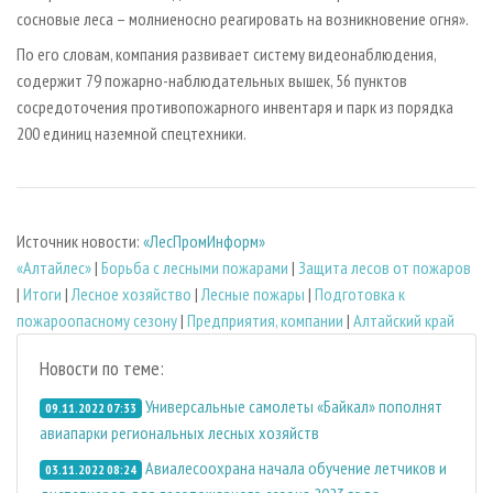
сосновые леса – молниеносно реагировать на возникновение огня».
По его словам, компания развивает систему видеонаблюдения,
содержит 79 пожарно-наблюдательных вышек, 56 пунктов
сосредоточения противопожарного инвентаря и парк из порядка
200 единиц наземной спецтехники.
Источник новости:
«ЛесПромИнформ»
«Алтайлес»
|
Борьба с лесными пожарами
|
Защита лесов от пожаров
|
Итоги
|
Лесное хозяйство
|
Лесные пожары
|
Подготовка к
пожароопасному сезону
|
Предприятия, компании
|
Алтайский край
Новости по теме:
Универсальные самолеты «Байкал» пополнят
09.11.2022 07:33
авиапарки региональных лесных хозяйств
Авиалесоохрана начала обучение летчиков и
03.11.2022 08:24