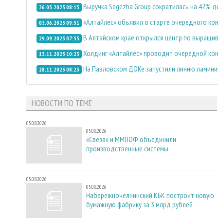
Выручка Segezha Group сократилась на 42% до
26.05.2023 08:15
«Алтайлес» объявил о старте очередного ко
05.06.2023 09:51
В Алтайском крае открылся центр по выращи
29.09.2023 07:55
Холдинг «Алтайлес» проводит очередной кон
13.11.2023 10:23
На Павловском ДОКе запустили линию ламин
28.11.2023 08:23
НОВОСТИ ПО ТЕМЕ
05.08.2026
05.08.2026
«Свеза» и ММПОФ объединили
производственные системы
05.08.2026
05.08.2026
Набережночелнинский КБК построит новую
бумажную фабрику за 3 млрд рублей