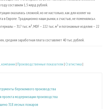
году составили 1,5 млрд рублей.
уация оказалась сложной, но не настолько, как для коллег на
а в Европе. Традиционно наши рынки, к счастью, не поменялись».
риалы – 317 тыс. м³, MDF – 222 тыс. м³ и погонажные изделия – 22
ек, средняя заработная плата составляет 40 тыс. рублей.
, компании
|
Производственные показатели
|
Статистика
|
струменты бережливого производства
я проекта модернизации производства
ушено 318 лесных пожаров