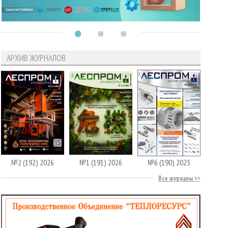
АРХИВ ЖУРНАЛОВ
№2 (192) 2026
№1 (191) 2026
№6 (190) 2025
Все журналы