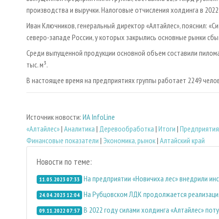
производства и выручки. Нало­говые отчисления холдинга в 2022 
Иван Ключников, генеральный директор «Алтайлес», пояснил: «Сит
северо-западе России, у которых закрылись основные рынки сбыт
Среди выпущенной продукции основной объем составили пиломате
тыс. м³.
В настоящее время на предприятиях группы работает 2249 челов
Источник новости:
ИА InfoLine
«Алтайлес»
|
Аналитика
|
Деревообработка
|
Итоги
|
Предприятия
Финансовые показатели
|
Экономика, рынок
|
Алтайский край
Новости по теме:
На предприятии «Новичиха лес» внедрили ин
11.05.2023 07:33
На Рубцовском ЛДК продолжается реализаци
24.04.2023 12:04
В 2022 году силами холдинга «Алтайлес» пот
09.11.2022 07:57