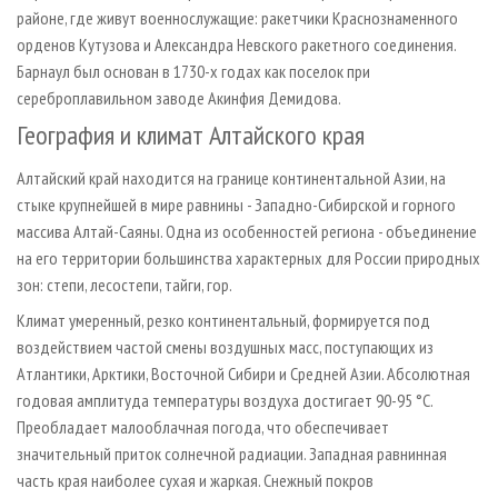
районе, где живут военнослужащие: ракетчики Краснознаменного
орденов Кутузова и Александра Невского ракетного соединения.
Барнаул был основан в 1730-х годах как поселок при
сереброплавильном заводе Акинфия Демидова.
География и климат Алтайского края
Алтайский край находится на границе континентальной Азии, на
стыке крупнейшей в мире равнины - Западно-Сибирской и горного
массива Алтай-Саяны. Одна из особенностей региона - объединение
на его территории большинства характерных для России природных
зон: степи, лесостепи, тайги, гор.
Климат умеренный, резко континентальный, формируется под
воздействием частой смены воздушных масс, поступающих из
Атлантики, Арктики, Восточной Сибири и Средней Азии. Абсолютная
годовая амплитуда температуры воздуха достигает 90-95 °C.
Преобладает малооблачная погода, что обеспечивает
значительный приток солнечной радиации. Западная равнинная
часть края наиболее сухая и жаркая. Снежный покров