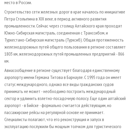
место в России.
Строительство сети железных дорог в крае началось по инициативе
Петра Столыпина в XIX веке, в период активного развития
промышленности. Сейчас через столицу Алтайского края проходят
Южно­-Сибирская магистраль, соединенная с Транссибом, и
Туркестано­-Сибирская магистраль (Турксиб). Общая протяженность
железнодорожных путей общего пользования в регионе составляет
1803 км, железнодорожных путей промышленных предприятий - 866
км.
Авиасообщение в регионе существует благодаря единственному
аэропорту имени Германа Титова в Барнауле. С 1995 года он имеет
статус международного, однако все виды гражданских судов
принимать не может - необходимо построить международный
сектор и удлинить взлетно­-посадочную полосу. Еще один алтайский
аэропорт - в Бийске - формально считается действующим, но
пассажирские рейсы на регулярной основе не принимает.
Специалисты полагают, что его реконструкция и запуск в
эксплуатацию послужили бы мощным толчком для туристического