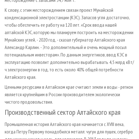
месторождение с запасами 34,7 млн т.
К слову, с этим месторождением связан проект Мунайской
конденсационной электростанции (КЭС). Запасов угля достаточно,
чтобы обеспечить ее работу на 120 лет. «Срок ввода нашей
алтайской КЭС, которую мы планируем построить на месторождении
Мунайских углей, - 2020 год, - сказал губернатор Алтайского края
Александр Карлин. - Это дополнительный и очень мощный посыл
потенциальным инвесторам». По данным энергетиков, ввод КЭС в
эксплуатацию позволит дополнительно вырабатывать 4,5 млрд кВт/
ч электроэнергии в год, то есть около 40% общей потребности
Алтайского края.
Ценными ресурсами в Алтайском крае считают земли и воды - регион
является крупнейшим в России производителем экологически
чистого продовольствия.
Производственный сектор Алтайского края
Промышленная история Алтайского края начинается с XVIII века,
когда Петру Первому понадобился металл: чугун для пушек, серебро