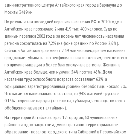
административного центра Алтайского края города Барнаула до
Москвы 3419 км.
По результатам последней переписи населения РФ, в 2010 году в
Алтайском крае проживало 2 млн 419 тыс. 400 человек. Судя по
данным переписи 2002 года, за восемь лет численность населения
региона сократилась на 7,2% (на фоне средних по России 2,6%).
Сейчас в Алтайском крае живет 2,39 млн человек, причем население
продолжает убывать - по неофициальным сведениям, прежде всего
по причине миграции в более благополучные регионы. Женщин в
Алтайском крае больше, чем мужчин: 54% против 46%. Доля
населения трудоспособного возраста составляет 62%, а
официально зарегистрированный уровень безработицы - около 2%.
Что касается национального состава, то 94% жителей - русские,
0,15% - коренные народы (теленгиты, тубалары, челканцы, которых
обобщенно называют алтайцами).
На территории Алтайского края 12 городов, 60 муниципальных
районов и одно закрытое административно­-территориальное
образование - поселок городского типа Сибирский в Первомайском