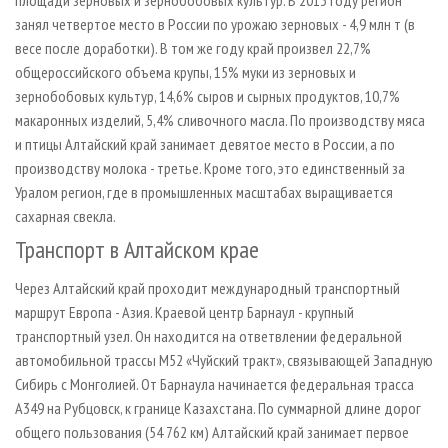
площади зерновых и зернобобовых культур. В 2013 году регион
занял четвертое место в России по урожаю зерновых - 4,9 млн т (в
весе после доработки). В том же году край произвел 22,7%
общероссийского объема крупы, 15% муки из зерновых и
зернобобовых культур, 14,6% сыров и сырных продуктов, 10,7%
макаронных изделий, 5,4% сливочного масла. По производству мяса
и птицы Алтайский край занимает девятое место в России, а по
производству молока - третье. Кроме того, это единственный за
Уралом регион, где в промышленных масштабах выращивается
сахарная свекла.
Транспорт в Алтайском крае
Через Алтайский край проходит международный транспортный
маршрут Европа - Азия. Краевой центр Барнаул - крупный
транспортный узел. Он находится на ответвлении федеральной
автомобильной трассы М52 «Чуйский тракт», связывающей Западную
Сибирь с Монголией. От Барнаула начинается федеральная трасса
А349 на Рубцовск, к границе Казахстана. По суммарной длине дорог
общего пользования (54 762 км) Алтайский край занимает первое