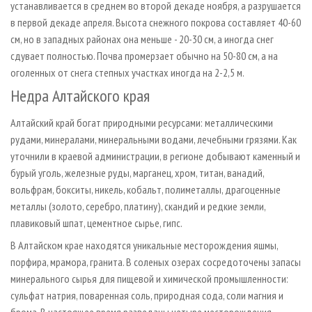
устанавливается в среднем во второй декаде ноября, а разрушается
в первой декаде апреля. Высота снежного покрова составляет 40-60
см, но в западных районах она меньше - 20-30 см, а иногда снег
сдувает полностью. Почва промерзает обычно на 50-80 см, а на
оголенных от снега степных участках иногда на 2-2,5 м.
Недра Алтайского края
Алтайский край богат природными ресурсами: металлическими
рудами, минералами, минеральными водами, лечебными грязями. Как
уточнили в краевой администрации, в регионе добывают каменный и
бурый уголь, железные руды, марганец, хром, титан, ванадий,
вольфрам, бокситы, никель, кобальт, полиметаллы, драгоценные
металлы (золото, серебро, платину), скандий и редкие земли,
плавиковый шпат, цементное сырье, гипс.
В Алтайском крае находятся уникальные месторождения яшмы,
порфира, мрамора, гранита. В соленых озерах сосредоточены запасы
минерального сырья для пищевой и химической промышленности:
сульфат натрия, поваренная соль, природная сода, соли магния и