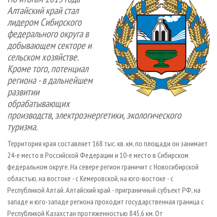
СУШКА ДРЕВЕСИНЫ
ПЕРСОНЫ
КОНТАКТЫ
РЕКЛАМА
Алтайский край стал
лидером Сибирского
ПРОИЗВОДСТВО ДРЕВЕСНЫХ ПЛИТ
МОБИЛЬНЫЕ ВЫСТАВКИ
РЕКЛАМА НА САЙТЕ
федерального округа в
ДЕРЕВЯННОЕ ДОМОСТРОЕНИЕ
ОФИЦИАЛЬНЫЕ ДЕЛЕГАЦИИ
добывающем секторе и
ПРОИЗВОДСТВО МЕБЕЛИ
ПРИОРИТЕТНЫЕ ИНВЕСТПРОЕКТЫ
сельском хозяйстве.
Кроме того, потенциал
БИОЭНЕРГЕТИКА
RUSSIAN FORESTRY REVIEW
региона - в дальнейшем
ЦБП
ГАЗЕТА ЛЕСПРОМФОРУМ
развитии
обрабатывающих
ИНСТРУМЕНТ И МАТЕРИАЛЫ
БИБЛИОТЕКА СПЕЦИАЛИСТА
производств, электроэнергетики, экологического
туризма.
Территория края составляет 168 тыс. кв. км, по площади он занимает
24­-е место в Российской Федерации и 10­-е место в Сибирском
федеральном округе. На севере регион граничит с Новосибирской
областью, на востоке - с Кемеровской, на юго­-востоке - с
Республикой Алтай. Алтайский край - приграничный субъект РФ, на
западе и юго-западе региона проходит государственная граница с
Республикой Казахстан протяженностью 845,6 км. От