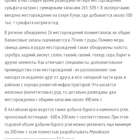
брома. В настоящее время разведаны четыре месторождения
сульфата натрия с суммарными запасами 265-309 т. В эксплуатацию
введено месторождение на озере Кучук, где добывается около 500
тыс. т сульфата натрия в год.
В регионе обнаружено 16 месторождений полиметаллов, их общие
балансовые запасы оцениваются в 70 млн т руды. Помимо меди,
свинца, цинка, в рудах месторождений также обнаружены золото,
серебро, кадмий, висмут, селен, таллий, галлий, теллур, сера, барит и
другие элементы. Как отмечают специалисты, дополнительное
преимущество этих месторождений - их расположение: они
находятся недалеко друг от друга, в юго­-западной части края, в
районах с хорошо развитой инфраструктурой. Что касается
железных (магнетитовых) руд, то детально разведаны два
месторождения с общими запасами около 490 млн т.
В Алтайском крае ведется также добыча бурого и каменного угля,
прогнозный потенциал - 600 и 200 млн т соответственно. При этом
годовой объем добычи бурого угля можно увеличить еще минимум
на 200 млн т, если полностью разрабатывать Мунайское