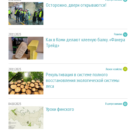
Осторожно, двери открываются!
28.11.2025
Развитие
Как в Коми делают клееную балку. «Фанера
Трейд»
28.11.2025
Лесное хозяйство
Рекультивация в системе полного
восстановления экологической системы
леса
04.10.2025
В центре внимания
Уроки финского