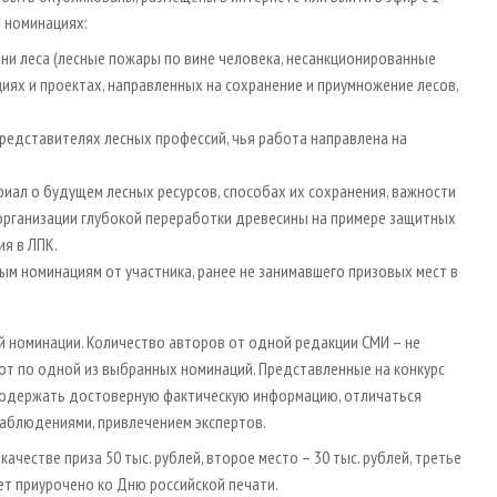
х номинациях:
ни леса (лесные пожары по вине человека, несанкционированные
кциях и проектах, направленных на сохранение и приумножение лесов,
 представителях лесных профессий, чья работа направлена на
риал о будущем лесных ресурсов, способах их сохранения, важности
организации глубокой переработки древесины на примере защитных
ия в ЛПК.
ым номинациям от участника, ранее не занимавшего призовых мест в
й номинации. Количество авторов от одной редакции СМИ – не
от по одной из выбранных номинаций. Представленные на конкурс
содержать достоверную фактическую информацию, отличаться
наблюдениями, привлечением экспертов.
ачестве приза 50 тыс. рублей, второе место – 30 тыс. рублей, третье
дет приурочено ко Дню российской печати.