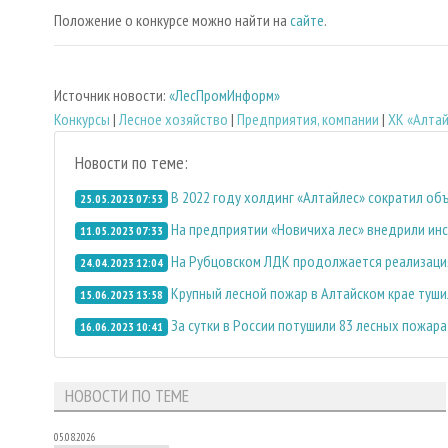
Положение о конкурсе можно найти на
сайте
.
Источник новости:
«ЛесПромИнформ»
Конкурсы
|
Лесное хозяйство
|
Предприятия, компании
|
ХК «Алта
Новости по теме:
В 2022 году холдинг «Алтайлес» сократил об
25.05.2023 07:53
На предприятии «Новичиха лес» внедрили ин
11.05.2023 07:33
На Рубцовском ЛДК продолжается реализаци
24.04.2023 12:04
Крупный лесной пожар в Алтайском крае туш
15.06.2023 13:58
За сутки в России потушили 83 лесных пожара
16.06.2023 10:41
НОВОСТИ ПО ТЕМЕ
05.08.2026