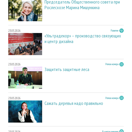
Председатель Общественного совета при
Рослесхозе Марина Мишункина
23.03.2026
Развитие
«Ультрадекор» – производство связующих
и центр дизайна
23.03.2026
Регион номера
Защитить защитные леса
23.03.2026
Регион номера
Сажать деревья надо правильно
23.03.2026
В центре внимания