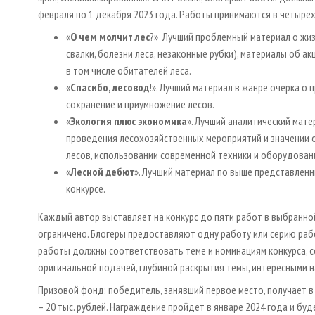
февраля по 1 декабря 2023 года. Работы принимаются в четыре
«
О чем молчит лес
?» Лучший проблемный материал о жиз
свалки, болезни леса, незаконные рубки), материалы об а
в том числе обитателей леса.
«
Спасибо, лесовод
!». Лучший материал в жанре очерка о
сохранение и приумножение лесов.
«
Экология плюс экономика
». Лучший аналитический мате
проведения лесохозяйственных мероприятий и значении 
лесов, использовании современной техники и оборудован
«
Лесной дебют
». Лучший материал по выше представленн
конкурсе.
Каждый автор выставляет на конкурс до пяти работ в выбранно
ограничено. Блогеры предоставляют одну работу или серию раб
работы должны соответствовать теме и номинациям конкурса, 
оригинальной подачей, глубиной раскрытия темы, интересными 
Призовой фонд: победитель, занявший первое место, получает в к
– 20 тыс. рублей. Награждение пройдет в январе 2024 года и бу