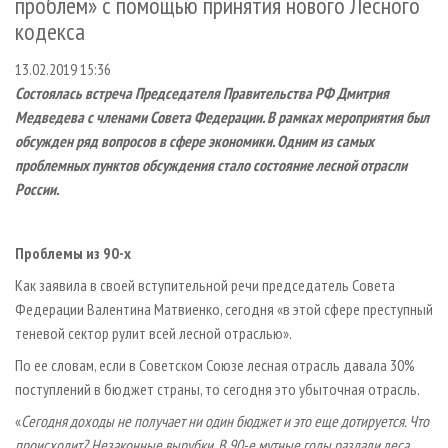
проблем» с помощью принятия нового Лесного
СУШКА ДРЕВЕСИНЫ
ПЕРСОНЫ
КОНТАКТЫ
РЕКЛАМА
кодекса
ПРОИЗВОДСТВО ДРЕВЕСНЫХ ПЛИТ
МОБИЛЬНЫЕ ВЫСТАВКИ
РЕКЛАМА НА САЙТЕ
13.02.2019 15:36
ДЕРЕВЯННОЕ ДОМОСТРОЕНИЕ
ОФИЦИАЛЬНЫЕ ДЕЛЕГАЦИИ
Состоялась встреча Председателя Правительства РФ Дмитрия
ПРОИЗВОДСТВО МЕБЕЛИ
ПРИОРИТЕТНЫЕ ИНВЕСТПРОЕКТЫ
Медведева с членами Совета Федерации. В рамках мероприятия был
обсужден ряд вопросов в сфере экономики. Одним из самых
БИОЭНЕРГЕТИКА
RUSSIAN FORESTRY REVIEW
проблемных пунктов обсуждения стало состояние лесной отрасли
ЦБП
ГАЗЕТА ЛЕСПРОМФОРУМ
России.
ИНСТРУМЕНТ И МАТЕРИАЛЫ
БИБЛИОТЕКА СПЕЦИАЛИСТА
Проблемы из 90-х
Как заявила в своей вступительной речи председатель Совета
Федерации Валентина Матвиенко, сегодня «в этой сфере преступный
теневой сектор рулит всей лесной отраслью».
По ее словам, если в Советском Союзе лесная отрасль давала 30%
поступлений в бюджет страны, то сегодня это убыточная отрасль.
«
Сегодня доходы не получает ни один бюджет и это еще дотируется. Что
происходит? Незаконные вырубки. В 90-е мутные годы раздали леса