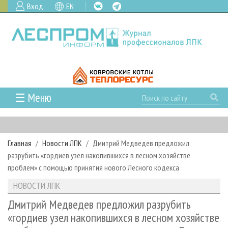
Вход
EN
☰ Меню
ГЛАВНАЯ
РУБРИКИ И ТЕМЫ
Главная
Новости ЛПК
Дмитрий Медведев предложил
РУБРИКИ ЖУРНАЛА
НОВОСТИ
разрубить «гордиев узел накопившихся в лесном хозяйстве
ЛЕСНОЕ ХОЗЯЙСТВО
КАЛЕНДАРЬ СОБЫТИЙ
проблем» с помощью принятия нового Лесного кодекса
ПРОЕКТЫ ЛПИ
ЛЕСОЗАГОТОВКА
НОВОСТИ ЛПК
АНАЛИТИКА
НОВОСТИ ЛПК
АРХИВ
ЛЕСОПИЛЕНИЕ
НОВОСТИ ЖУРНАЛА
ПРЕДПРИЯТИЯ ЛПК
АРХИВ ЖУРНАЛОВ
Дмитрий Медведев предложил разрубить
О ЖУРНАЛЕ
«гордиев узел накопившихся в лесном хозяйстве
ДЕРЕВООБРАБОТКА
НОВОСТИ КОМПАНИЙ
ЛЕСНЫЕ РЕГИОНЫ РОССИИ
СТАТЬИ
ПОДПИСКА
РЕКЛАМОДАТЕЛЯМ