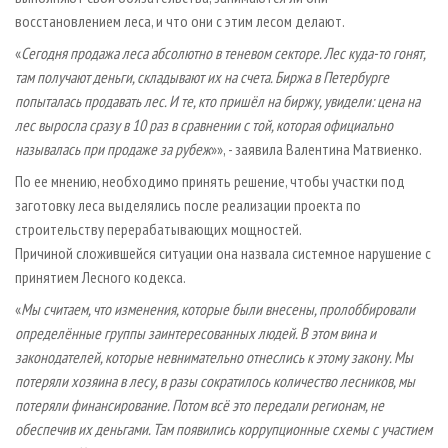
восстановлением леса, и что они с этим лесом делают.
«
Сегодня продажа леса абсолютно в теневом секторе. Лес куда-то гонят,
там получают деньги, складывают их на счета. Биржа в Петербурге
попыталась продавать лес. И те, кто пришёл на биржу, увидели: цена на
лес выросла сразу в 10 раз в сравнении с той, которая официально
называлась при продаже за рубеж
»», - заявила Валентина Матвиенко.
По ее мнению, необходимо принять решение, чтобы участки под
заготовку леса выделялись после реализации проекта по
строительству перерабатывающих мощностей.
Причиной сложившейся ситуации она назвала системное нарушение с
принятием Лесного кодекса.
«
Мы считаем, что изменения, которые были внесены, пролоббировали
определённые группы заинтересованных людей. В этом вина и
законодателей, которые невнимательно отнеслись к этому закону. Мы
потеряли хозяина в лесу, в разы сократилось количество лесников, мы
потеряли финансирование. Потом всё это передали регионам, не
обеспечив их деньгами. Там появились коррупционные схемы с участием