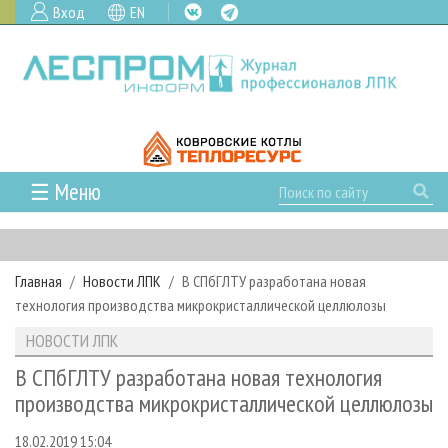
Вход
EN
☰ Меню
ГЛАВНАЯ
РУБРИКИ И ТЕМЫ
Главная
Новости ЛПК
В СПбГЛТУ разработана новая
РУБРИКИ ЖУРНАЛА
НОВОСТИ
технология производства микрокристаллической целлюлозы
ЛЕСНОЕ ХОЗЯЙСТВО
КАЛЕНДАРЬ СОБЫТИЙ
ПРОЕКТЫ ЛПИ
НОВОСТИ ЛПК
ЛЕСОЗАГОТОВКА
НОВОСТИ ЛПК
АНАЛИТИКА
АРХИВ
В СПбГЛТУ разработана новая технология
ЛЕСОПИЛЕНИЕ
НОВОСТИ ЖУРНАЛА
ПРЕДПРИЯТИЯ ЛПК
АРХИВ ЖУРНАЛОВ
производства микрокристаллической целлюлозы
О ЖУРНАЛЕ
ДЕРЕВООБРАБОТКА
НОВОСТИ КОМПАНИЙ
ЛЕСНЫЕ РЕГИОНЫ РОССИИ
СТАТЬИ
ПОДПИСКА
РЕКЛАМОДАТЕЛЯМ
18.02.2019 15:04