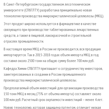
СУШКА ДРЕВЕСИНЫ
ПЕРСОНЫ
КОНТАКТЫ
РЕКЛАМА
В Санкт-Петербургском государственном лесотехническом
университете (СПбГЛТУ) разработана принципиально новая
ПРОИЗВОДСТВО ДРЕВЕСНЫХ ПЛИТ
МОБИЛЬНЫЕ ВЫСТАВКИ
РЕКЛАМА НА САЙТЕ
технология производства микрокристаллической целлюлозы (МКЦ).
ДЕРЕВЯННОЕ ДОМОСТРОЕНИЕ
ОФИЦИАЛЬНЫЕ ДЕЛЕГАЦИИ
Этот продукт широко используется в фармацевтике в качестве
ПРОИЗВОДСТВО МЕБЕЛИ
ПРИОРИТЕТНЫЕ ИНВЕСТПРОЕКТЫ
связующего при производстве таблетированных лекарственных
БИОЭНЕРГЕТИКА
средств, а также в пищевой, лакокрасочной и строительной
RUSSIAN FORESTRY REVIEW
отраслях промышленности.
ЦБП
ГАЗЕТА ЛЕСПРОМФОРУМ
В настоящее время МКЦ в России не производится, вся продукция
ИНСТРУМЕНТ И МАТЕРИАЛЫ
БИБЛИОТЕКА СПЕЦИАЛИСТА
импортируется. Так в 2015-2018 годах объем импорта МКЦ в год
составил около 2500 тонн на общую сумму более 700 млн руб.
Кафедра Химии СПБГЛТУ приглашает к сотрудничеству инвесторов,
заинтересованных в создании в России промышленного
производства микрокристаллической целлюлозы.
Предполагаемый объем инвестиций для организации производства
150 тонн МКЦ в месяц (75% от объема импорта) составляет около
100 млн руб. Расчетный срок окупаемости инвестиций – менее 4 лет.
Новую технологию, которая защищена патентом, отличает низкая