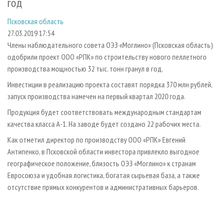
год
СУШКА ДРЕВЕСИНЫ
ПЕРСОНЫ
КОНТАКТЫ
РЕКЛАМА
Псковская область
ПРОИЗВОДСТВО ДРЕВЕСНЫХ ПЛИТ
МОБИЛЬНЫЕ ВЫСТАВКИ
РЕКЛАМА НА САЙТЕ
27.03.2019 17:54
ДЕРЕВЯННОЕ ДОМОСТРОЕНИЕ
ОФИЦИАЛЬНЫЕ ДЕЛЕГАЦИИ
Члены наблюдательного совета ОЭЗ «Моглино» (Псковская область)
ПРОИЗВОДСТВО МЕБЕЛИ
ПРИОРИТЕТНЫЕ ИНВЕСТПРОЕКТЫ
одобрили проект ООО «РПК» по строительству нового пеллетного
производства мощностью 32 тыс. тонн гранул в год.
БИОЭНЕРГЕТИКА
RUSSIAN FORESTRY REVIEW
Инвестиции в реализацию проекта составят порядка 370 млн рублей,
ЦБП
ГАЗЕТА ЛЕСПРОМФОРУМ
запуск производства намечен на первый квартал 2020 года.
ИНСТРУМЕНТ И МАТЕРИАЛЫ
БИБЛИОТЕКА СПЕЦИАЛИСТА
Продукция будет соответствовать международным стандартам
качества класса А-1. На заводе будет создано 22 рабочих места.
Как отметил директор по производству ООО «РПК» Евгений
Антипенко, в Псковской области инвестора привлекло выгодное
географическое положение, близость ОЭЗ «Моглино» к странам
Евросоюза и удобная логистика, богатая сырьевая база, а также
отсутствие прямых конкурентов и административных барьеров.