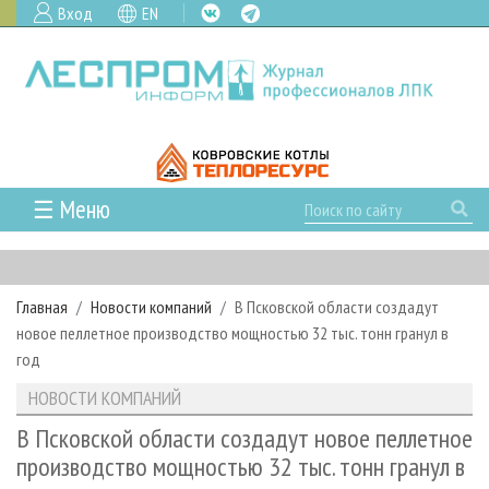
Вход
EN
☰ Меню
ГЛАВНАЯ
РУБРИКИ И ТЕМЫ
Главная
Новости компаний
В Псковской области создадут
РУБРИКИ ЖУРНАЛА
НОВОСТИ
новое пеллетное производство мощностью 32 тыс. тонн гранул в
ЛЕСНОЕ ХОЗЯЙСТВО
КАЛЕНДАРЬ СОБЫТИЙ
год
ПРОЕКТЫ ЛПИ
ЛЕСОЗАГОТОВКА
НОВОСТИ ЛПК
АНАЛИТИКА
НОВОСТИ КОМПАНИЙ
АРХИВ
ЛЕСОПИЛЕНИЕ
НОВОСТИ ЖУРНАЛА
ПРЕДПРИЯТИЯ ЛПК
АРХИВ ЖУРНАЛОВ
В Псковской области создадут новое пеллетное
О ЖУРНАЛЕ
производство мощностью 32 тыс. тонн гранул в
ДЕРЕВООБРАБОТКА
НОВОСТИ КОМПАНИЙ
ЛЕСНЫЕ РЕГИОНЫ РОССИИ
СТАТЬИ
ПОДПИСКА
РЕКЛАМОДАТЕЛЯМ