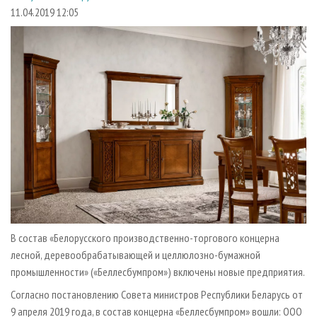
СУШКА ДРЕВЕСИНЫ
ПЕРСОНЫ
КОНТАКТЫ
РЕКЛАМА
11.04.2019 12:05
ПРОИЗВОДСТВО ДРЕВЕСНЫХ ПЛИТ
МОБИЛЬНЫЕ ВЫСТАВКИ
РЕКЛАМА НА САЙТЕ
ДЕРЕВЯННОЕ ДОМОСТРОЕНИЕ
ОФИЦИАЛЬНЫЕ ДЕЛЕГАЦИИ
ПРОИЗВОДСТВО МЕБЕЛИ
ПРИОРИТЕТНЫЕ ИНВЕСТПРОЕКТЫ
БИОЭНЕРГЕТИКА
RUSSIAN FORESTRY REVIEW
ЦБП
ГАЗЕТА ЛЕСПРОМФОРУМ
ИНСТРУМЕНТ И МАТЕРИАЛЫ
БИБЛИОТЕКА СПЕЦИАЛИСТА
В состав «Белорусского производственно-торгового концерна
лесной, деревообрабатывающей и целлюлозно-бумажной
промышленности» («Беллесбумпром») включены новые предприятия.
Согласно постановлению Совета министров Республики Беларусь от
9 апреля 2019 года, в состав концерна «Беллесбумпром» вошли: ООО