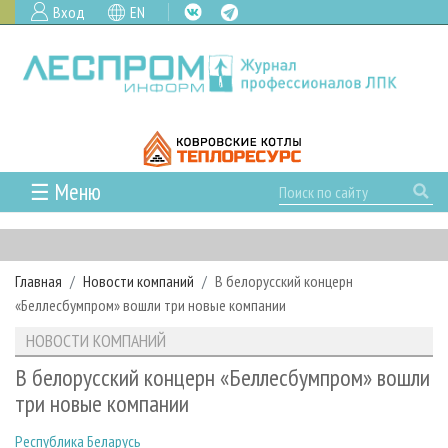
Вход
EN
☰ Меню
ГЛАВНАЯ
РУБРИКИ И ТЕМЫ
Главная
Новости компаний
В белорусский концерн
РУБРИКИ ЖУРНАЛА
НОВОСТИ
«Беллесбумпром» вошли три новые компании
ЛЕСНОЕ ХОЗЯЙСТВО
КАЛЕНДАРЬ СОБЫТИЙ
ПРОЕКТЫ ЛПИ
НОВОСТИ КОМПАНИЙ
ЛЕСОЗАГОТОВКА
НОВОСТИ ЛПК
АНАЛИТИКА
АРХИВ
В белорусский концерн «Беллесбумпром» вошли
ЛЕСОПИЛЕНИЕ
НОВОСТИ ЖУРНАЛА
ПРЕДПРИЯТИЯ ЛПК
АРХИВ ЖУРНАЛОВ
три новые компании
О ЖУРНАЛЕ
ДЕРЕВООБРАБОТКА
НОВОСТИ КОМПАНИЙ
ЛЕСНЫЕ РЕГИОНЫ РОССИИ
СТАТЬИ
ПОДПИСКА
РЕКЛАМОДАТЕЛЯМ
Республика Беларусь