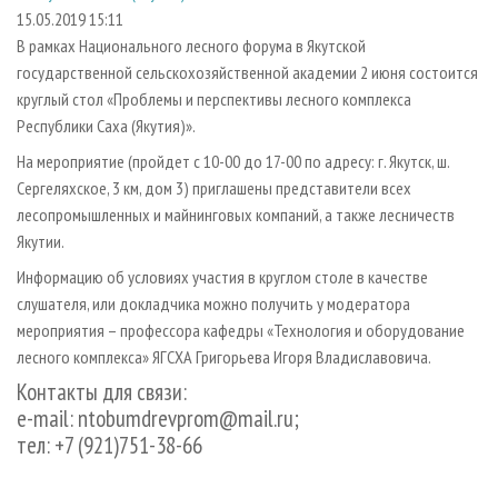
СУШКА ДРЕВЕСИНЫ
ПЕРСОНЫ
КОНТАКТЫ
РЕКЛАМА
15.05.2019 15:11
В рамках Национального лесного форума в Якутской
ПРОИЗВОДСТВО ДРЕВЕСНЫХ ПЛИТ
МОБИЛЬНЫЕ ВЫСТАВКИ
РЕКЛАМА НА САЙТЕ
государственной сельскохозяйственной академии 2 июня состоится
ДЕРЕВЯННОЕ ДОМОСТРОЕНИЕ
ОФИЦИАЛЬНЫЕ ДЕЛЕГАЦИИ
круглый стол «Проблемы и перспективы лесного комплекса
ПРОИЗВОДСТВО МЕБЕЛИ
Республики Саха (Якутия)».
ПРИОРИТЕТНЫЕ ИНВЕСТПРОЕКТЫ
БИОЭНЕРГЕТИКА
На мероприятие (пройдет с 10-00 до 17-00 по адресу: г. Якутск, ш.
RUSSIAN FORESTRY REVIEW
Сергеляхское, 3 км, дом 3) приглашены представители всех
ЦБП
ГАЗЕТА ЛЕСПРОМФОРУМ
лесопромышленных и майнинговых компаний, а также лесничеств
ИНСТРУМЕНТ И МАТЕРИАЛЫ
БИБЛИОТЕКА СПЕЦИАЛИСТА
Якутии.
Информацию об условиях участия в круглом столе в качестве
слушателя, или докладчика можно получить у модератора
мероприятия – профессора кафедры «Технология и оборудование
лесного комплекса» ЯГСХА Григорьева Игоря Владиславовича.
Контакты для связи:
e-mail: ntobumdrevprom@mail.ru;
тел: +7 (921)751-38-66