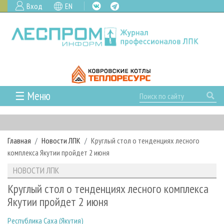
Вход
EN
☰ Меню
ГЛАВНАЯ
РУБРИКИ И ТЕМЫ
Главная
Новости ЛПК
Круглый стол о тенденциях лесного
РУБРИКИ ЖУРНАЛА
НОВОСТИ
комплекса Якутии пройдет 2 июня
ЛЕСНОЕ ХОЗЯЙСТВО
КАЛЕНДАРЬ СОБЫТИЙ
ПРОЕКТЫ ЛПИ
НОВОСТИ ЛПК
ЛЕСОЗАГОТОВКА
НОВОСТИ ЛПК
АНАЛИТИКА
АРХИВ
Круглый стол о тенденциях лесного комплекса
ЛЕСОПИЛЕНИЕ
НОВОСТИ ЖУРНАЛА
ПРЕДПРИЯТИЯ ЛПК
АРХИВ ЖУРНАЛОВ
Якутии пройдет 2 июня
О ЖУРНАЛЕ
ДЕРЕВООБРАБОТКА
НОВОСТИ КОМПАНИЙ
ЛЕСНЫЕ РЕГИОНЫ РОССИИ
СТАТЬИ
ПОДПИСКА
РЕКЛАМОДАТЕЛЯМ
Республика Саха (Якутия)