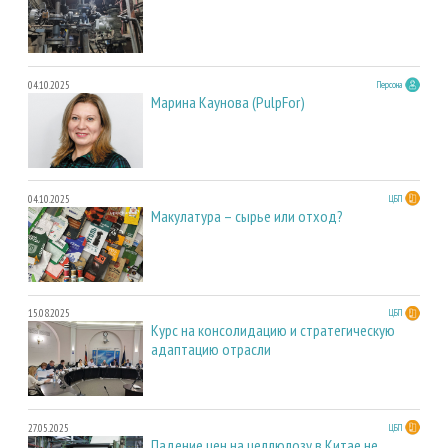
04.10.2025
Персона
Марина Каунова (PulpFor)
04.10.2025
ЦБП
Макулатура – сырье или отход?
15.08.2025
ЦБП
Курс на консолидацию и стратегическую
адаптацию отрасли
27.05.2025
ЦБП
Падение цен на целлюлозу в Китае не