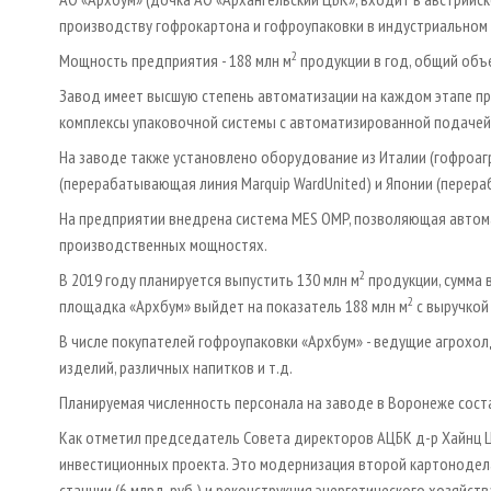
производству гофрокартона и гофроупаковки в индустриальном 
2
Мощность предприятия - 188 млн м
продукции в год, общий объе
Завод имеет высшую степень автоматизации на каждом этапе пр
комплексы упаковочной системы с автоматизированной подачей
На заводе также установлено оборудование из Италии (гофроаг
(перерабатывающая линия Marquip WardUnited) и Японии (перера
На предприятии внедрена система MES OMP, позволяющая автома
производственных мощностях.
2
В 2019 году планируется выпустить 130 млн м
продукции, сумма в
2
площадка «Архбум» выйдет на показатель 188 млн м
с выручкой 
В числе покупателей гофроупаковки «Архбум» - ведущие агрохо
изделий, различных напитков и т.д.
Планируемая численность персонала на заводе в Воронеже соста
Как отметил председатель Совета директоров АЦБК д-р Хайнц Ци
инвестиционных проекта. Это модернизация второй картонодела
станции (6 млрд. руб.) и реконструкция энергетического хозяйст