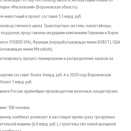
парке «Масловский» (Воронежская область).
м инвестиций в проект составил 3,5 млрд. руб.
оизводственного цикла. Транспортные системы, паллетайзеры,
 поддонов, представлены ведущими компаниями Германии и Кореи.
регат FOSBER SPA), Франции (перерабатывающая линия BOBST), США
батывающая линия Mitsubishi).
тизировать процесс планирования и распределения заказов на
ыручки составит более 4 млрд. руб. А в 2020 году Воронежская
более 5 млрд. руб.
лдинги России, крупнейшие производители молочных, кондитерских
вит 300 человек.
ннер, комбинат реализует в настоящее время сразу три крупных
тельной машины (6,8 млрд. руб.), строительство новой выпарной
ва комбината.