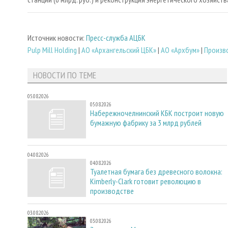
Источник новости:
Пресс-служба АЦБК
Pulp Mill Holding
|
АО «Архангельский ЦБК»
|
АО «Архбум»
|
Произв
НОВОСТИ ПО ТЕМЕ
05.08.2026
05.08.2026
Набережночелнинский КБК построит новую
бумажную фабрику за 3 млрд рублей
04.08.2026
04.08.2026
Туалетная бумага без древесного волокна:
Kimberly-Clark готовит революцию в
производстве
03.08.2026
03.08.2026