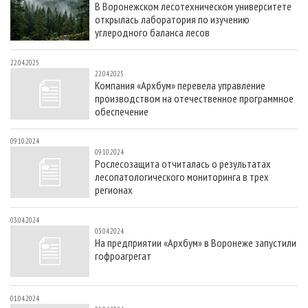
В Воронежском лесотехническом университете
СУШКА ДРЕВЕСИНЫ
ПЕРСОНЫ
КОНТАКТЫ
РЕКЛАМА
открылась лаборатория по изучению
ПРОИЗВОДСТВО ДРЕВЕСНЫХ ПЛИТ
МОБИЛЬНЫЕ ВЫСТАВКИ
углеродного баланса лесов
РЕКЛАМА НА САЙТЕ
ДЕРЕВЯННОЕ ДОМОСТРОЕНИЕ
ОФИЦИАЛЬНЫЕ ДЕЛЕГАЦИИ
22.04.2025
22.04.2025
ПРОИЗВОДСТВО МЕБЕЛИ
ПРИОРИТЕТНЫЕ ИНВЕСТПРОЕКТЫ
Компания «Архбум» перевела управление
производством на отечественное программное
БИОЭНЕРГЕТИКА
RUSSIAN FORESTRY REVIEW
обеспечение
ЦБП
ГАЗЕТА ЛЕСПРОМФОРУМ
09.10.2024
ИНСТРУМЕНТ И МАТЕРИАЛЫ
БИБЛИОТЕКА СПЕЦИАЛИСТА
09.10.2024
Рослесозащита отчиталась о результатах
лесопатологического мониторинга в трех
регионах
03.04.2024
03.04.2024
На предприятии «Архбум» в Воронеже запустили
гофроагрегат
01.04.2024