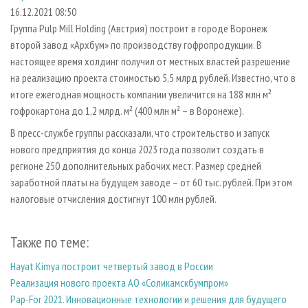
СУШКА ДРЕВЕСИНЫ
ПЕРСОНЫ
КОНТАКТЫ
РЕКЛАМА
16.12.2021 08:50
Группа Pulp Mill Holding (Австрия) построит в городе Воронеж
ПРОИЗВОДСТВО ДРЕВЕСНЫХ ПЛИТ
МОБИЛЬНЫЕ ВЫСТАВКИ
РЕКЛАМА НА САЙТЕ
второй завод «Архбум» по производству гофропродукции. В
ДЕРЕВЯННОЕ ДОМОСТРОЕНИЕ
ОФИЦИАЛЬНЫЕ ДЕЛЕГАЦИИ
настоящее время холдинг получил от местных властей разрешение
ПРОИЗВОДСТВО МЕБЕЛИ
на реализацию проекта стоимостью 5,5 млрд рублей. Известно, что в
ПРИОРИТЕТНЫЕ ИНВЕСТПРОЕКТЫ
итоге ежегодная мощность компании увеличится на 188 млн м²
БИОЭНЕРГЕТИКА
RUSSIAN FORESTRY REVIEW
гофрокартона до 1,2 млрд. м² (400 млн м² – в Воронеже).
ЦБП
ГАЗЕТА ЛЕСПРОМФОРУМ
В пресс-службе группы рассказали, что строительство и запуск
ИНСТРУМЕНТ И МАТЕРИАЛЫ
БИБЛИОТЕКА СПЕЦИАЛИСТА
нового предприятия до конца 2023 года позволит создать в
регионе 250 дополнительных рабочих мест. Размер средней
заработной платы на будущем заводе – от 60 тыс. рублей. При этом
налоговые отчисления достигнут 100 млн рублей.
Также по теме:
Hayat Kimya построит четвертый завод в России
Реализация нового проекта АО «Соликамскбумпром»
Pap-For 2021. Инновационные технологии и решения для будущего