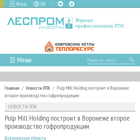
Вход
EN
☰ Меню
ГЛАВНАЯ
РУБРИКИ И ТЕМЫ
Главная
Новости ЛПК
Pulp Mill Holding построит в Воронеже
РУБРИКИ ЖУРНАЛА
НОВОСТИ
второе производство гофропродукции
ЛЕСНОЕ ХОЗЯЙСТВО
КАЛЕНДАРЬ СОБЫТИЙ
ПРОЕКТЫ ЛПИ
НОВОСТИ ЛПК
ЛЕСОЗАГОТОВКА
НОВОСТИ ЛПК
АНАЛИТИКА
АРХИВ
Pulp Mill Holding построит в Воронеже второе
ЛЕСОПИЛЕНИЕ
НОВОСТИ ЖУРНАЛА
ПРЕДПРИЯТИЯ ЛПК
АРХИВ ЖУРНАЛОВ
производство гофропродукции
О ЖУРНАЛЕ
ДЕРЕВООБРАБОТКА
НОВОСТИ КОМПАНИЙ
ЛЕСНЫЕ РЕГИОНЫ РОССИИ
СТАТЬИ
ПОДПИСКА
РЕКЛАМОДАТЕЛЯМ
Воронежская область