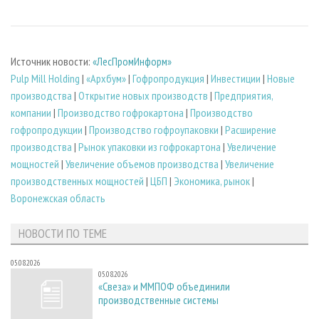
Источник новости:
«ЛесПромИнформ»
Pulp Mill Holding
|
«Архбум»
|
Гофропродукция
|
Инвестиции
|
Новые
производства
|
Открытие новых производств
|
Предприятия,
компании
|
Производство гофрокартона
|
Производство
гофропродукции
|
Производство гофроупаковки
|
Расширение
производства
|
Рынок упаковки из гофрокартона
|
Увеличение
мощностей
|
Увеличение объемов производства
|
Увеличение
производственных мощностей
|
ЦБП
|
Экономика, рынок
|
Воронежская область
НОВОСТИ ПО ТЕМЕ
05.08.2026
05.08.2026
«Свеза» и ММПОФ объединили
производственные системы