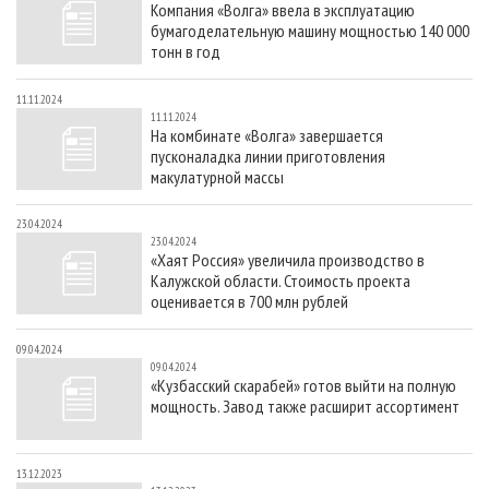
Компания «Волга» ввела в эксплуатацию
СУШКА ДРЕВЕСИНЫ
ПЕРСОНЫ
КОНТАКТЫ
РЕКЛАМА
бумагоделательную машину мощностью 140 000
ПРОИЗВОДСТВО ДРЕВЕСНЫХ ПЛИТ
МОБИЛЬНЫЕ ВЫСТАВКИ
тонн в год
РЕКЛАМА НА САЙТЕ
ДЕРЕВЯННОЕ ДОМОСТРОЕНИЕ
ОФИЦИАЛЬНЫЕ ДЕЛЕГАЦИИ
11.11.2024
11.11.2024
ПРОИЗВОДСТВО МЕБЕЛИ
ПРИОРИТЕТНЫЕ ИНВЕСТПРОЕКТЫ
На комбинате «Волга» завершается
пусконаладка линии приготовления
БИОЭНЕРГЕТИКА
RUSSIAN FORESTRY REVIEW
макулатурной массы
ЦБП
ГАЗЕТА ЛЕСПРОМФОРУМ
23.04.2024
ИНСТРУМЕНТ И МАТЕРИАЛЫ
БИБЛИОТЕКА СПЕЦИАЛИСТА
23.04.2024
«Хаят Россия» увеличила производство в
Калужской области. Стоимость проекта
оценивается в 700 млн рублей
09.04.2024
09.04.2024
«Кузбасский скарабей» готов выйти на полную
мощность. Завод также расширит ассортимент
13.12.2023