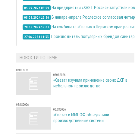
На предприятии «ХАЯТ Россия» запустили но
05.09.2023 09:09
В январе-апреле Рослесхоз согласовал четы
08.05.2024 13:56
На комбинате «Свезы» в Пермском крае реал
28.05.2024 12:07
Производитель популярных брендов санитарн
27.06.2024 11:33
НОВОСТИ ПО ТЕМЕ
07.08.2026
07.08.2026
«Свеза» изучила применение своих ДСП в
мебельном производстве
05.08.2026
05.08.2026
«Свеза» и ММПОФ объединили
производственные системы