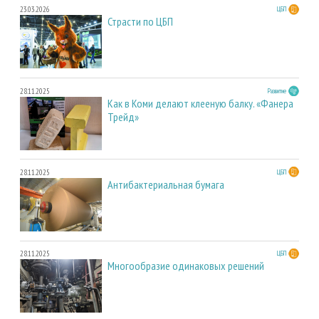
23.03.2026
ЦБП
Страсти по ЦБП
28.11.2025
Развитие
Как в Коми делают клееную балку. «Фанера
Трейд»
28.11.2025
ЦБП
Антибактериальная бумага
28.11.2025
ЦБП
Многообразие одинаковых решений