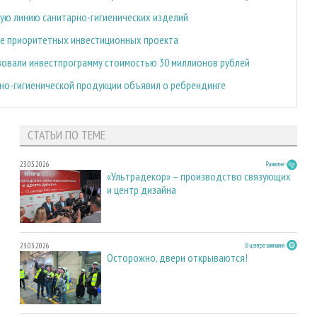
вую линию санитарно-гигиенических изделий
ре приоритетных инвестиционных проекта
изовали инвестпрограмму стоимостью 30 миллионов рублей
о-гигиенической продукции объявил о ребрендинге
СТАТЬИ ПО ТЕМЕ
23.03.2026
Развитие
«Ультрадекор» – производство связующих
и центр дизайна
23.03.2026
В центре внимания
Осторожно, двери открываются!