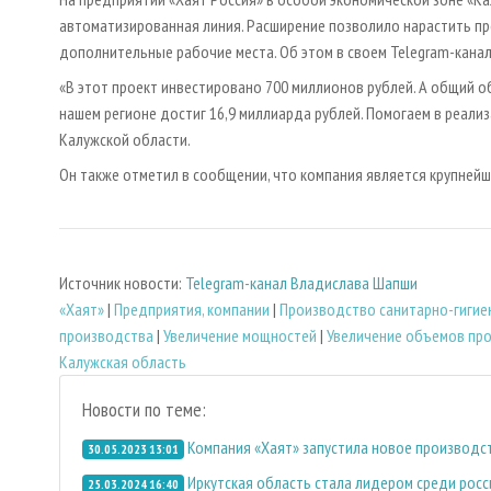
автоматизированная линия. Расширение позволило нарастить п
дополнительные рабочие места. Об этом в своем Telegram-кана
«В этот проект инвестировано 700 миллионов рублей. А общий о
нашем регионе достиг 16,9 миллиарда рублей. Помогаем в реали
Калужской области.
Он также отметил в сообщении, что компания является крупней
Источник новости:
Telegram-канал Владислава Шапши
«Хаят»
|
Предприятия, компании
|
Производство санитарно-гигие
производства
|
Увеличение мощностей
|
Увеличение объемов пр
Калужская область
Новости по теме:
Компания «Хаят» запустила новое производст
30.05.2023 13:01
Иркутская область стала лидером среди росс
25.03.2024 16:40