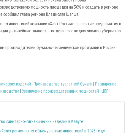
роизводственную мощность площадки на 30% и создать в регионе
ле сообщил глава региона Владислав Шапша.
бъем инвестиций компании «Хаят Россия» в развитие предприятия в
зации дальнейших планов», – поделился с подписчиками губернатор
шим производителем бумажно-гигиенической продукции в России.
нических изделий
|
Производство туалетной бумаги
|
Расширение
оизводства
|
Увеличение производственных мощностей
|
ЦБП
|
во санитарно-гигиенических изделий в Калуге
ийских регионов по объему лесных инвестиций в 2023 году