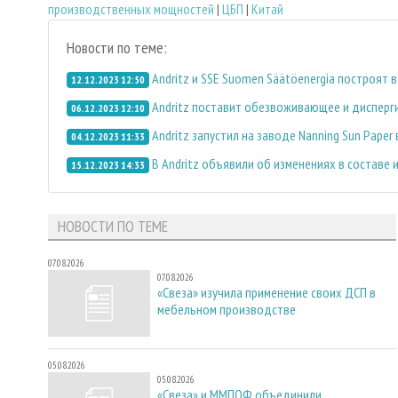
производственных мощностей
|
ЦБП
|
Китай
Новости по теме:
Andritz и SSE Suomen Säätöenergia построя
12.12.2023 12:50
Andritz поставит обезвоживающее и дисперг
06.12.2023 12:10
Andritz запустил на заводе Nanning Sun Pape
04.12.2023 11:33
В Andritz объявили об изменениях в составе
15.12.2023 14:33
НОВОСТИ ПО ТЕМЕ
07.08.2026
07.08.2026
«Свеза» изучила применение своих ДСП в
мебельном производстве
05.08.2026
05.08.2026
«Свеза» и ММПОФ объединили