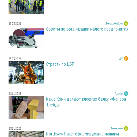
23.03.2026
Деревообработка
Советы по организации малого предприятия
23.03.2026
ЦБП
Страсти по ЦБП
28.11.2025
Развитие
Как в Коми делают клееную балку. «Фанера
Трейд»
28.11.2025
Лесопиление
Northsaw. Пакетоформирующие машины