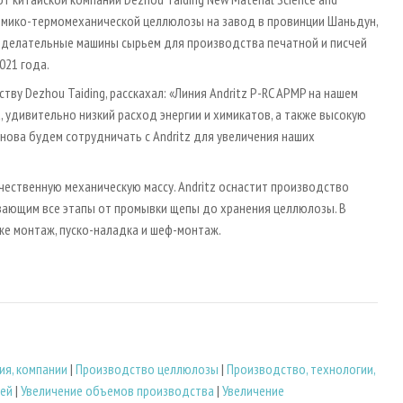
у химико-термомеханической целлюлозы на завод в провинции Шаньдун,
годелательные машины сырьем для производства печатной и писчей
021 года.
ву Dezhou Taiding, расскахал: «Линия Andritz P-RC APMP на нашем
удивительно низкий расход энергии и химикатов, а также высокую
нова будем сотрудничать с Andritz для увеличения наших
ественную механическую массу. Andritz оснастит производство
ающим все этапы от промывки щепы до хранения целлюлозы. В
же монтаж, пуско-наладка и шеф-монтаж.
ия, компании
|
Производство целлюлозы
|
Производство, технологии,
ей
|
Увеличение объемов производства
|
Увеличение