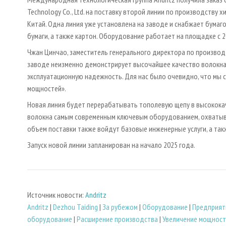
Technology Co., Ltd. на поставку второй линии по производств
Китай. Одна линия уже установлена на заводе и снабжает бума
бумаги, а также картон. Оборудование работает на площадке с 2
Чжан Цинчао, заместитель генерального директора по производст
заводе неизменно демонстрирует высочайшее качество волокна, 
эксплуатационную надежность. Для нас было очевидно, что мы с
мощностей».
Новая линия будет перерабатывать тополевую щепу в высококач
волокна самым современным ключевым оборудованием, охватыв
объем поставки также войдут базовые инженерные услуги, а так
Запуск новой линии запланирован на начало 2025 года.
Источник новости:
Andritz
Andritz
|
Dezhou Taiding
|
За рубежом
|
Оборудование
|
Предприят
оборудование
|
Расширение производства
|
Увеличение мощност