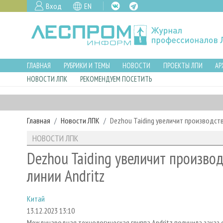
Вход
EN
ГЛАВНАЯ
РУБРИКИ И ТЕМЫ
НОВОСТИ
ПРОЕКТЫ ЛПИ
АР
НОВОСТИ ЛПК
РЕКОМЕНДУЕМ ПОСЕТИТЬ
Главная
Новости ЛПК
Dezhou Taiding увеличит производст
НОВОСТИ ЛПК
Dezhou Taiding увеличит произв
линии Andritz
Китай
13.12.2023 13:10
Международная технологическая группа Andritz получила заказ о