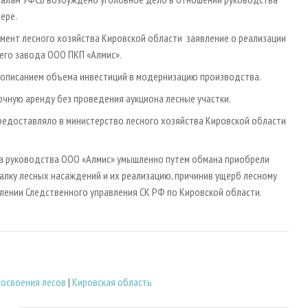
ере.
амент лесного хозяйства Кировской области заявление о реализации
го завода ООО ПКП «Алмис».
 описанием объема инвестиций в модернизацию производства.
очную аренду без проведения аукциона лесные участки.
редоставляло в министерство лесного хозяйства Кировской области
ла руководства ООО «Алмис» умышленно путем обмана приобрели
алку лесных насаждений и их реализацию, причинив ущерб лесному
влении Следственного управления СК РФ по Кировской области.
 освоения лесов
|
Кировская область