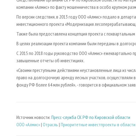
компании «Алмис» по факту мошенничества в особо крупном разм
По версии следствия, в 2013 году ООО «Алмис» подало в департ
инвестиционного проекта «Модернизация лесоперерабатывающе
Также была предоставлена концепция проекта с поквартальным
В целях реализации проекта компании были переданы в долгоср
С 2015 по 2018 годы руководство ООО «Алмис» ежеквартально п
завышенные отчеты об инвестициях.
«Своими преступными действиями неустановленные лица из чис
право на долгосрочную аренду лесных участков, осуществляли в
фонду РФ более 64 млн рублей», - говорится в официальном зая
Источник новости:
Пресс-служба СК РФ по Кировской области
ООО «Алмис»
|
Отрасль
|
Приоритетные инвестпроекты в области