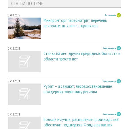
СТАТЬИ ПО ТЕМЕ
23.03.2026
Лесопиление
Минпромторг пересмотрит перечень
приоритетных инвестпроектов
25.11.2021
Регион номера
Cтавка на лес: других природных богатств в
области просто нет
25.11.2021
Регион номера
Рубят – и сажают: лесовосстановление
поддержит экономику региона
25.11.2021
Регион номера
Больше и лучше: расширение производства
обеспечит поддержка Фонда развития