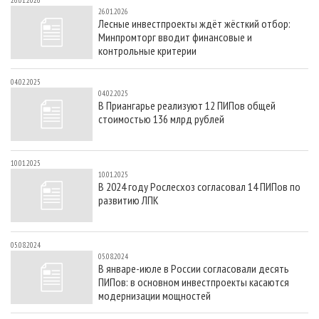
26.01.2026
СУШКА ДРЕВЕСИНЫ
ПЕРСОНЫ
КОНТАКТЫ
РЕКЛАМА
26.01.2026
Лесные инвестпроекты ждёт жёсткий отбор:
ПРОИЗВОДСТВО ДРЕВЕСНЫХ ПЛИТ
МОБИЛЬНЫЕ ВЫСТАВКИ
РЕКЛАМА НА САЙТЕ
Минпромторг вводит финансовые и
контрольные критерии
ДЕРЕВЯННОЕ ДОМОСТРОЕНИЕ
ОФИЦИАЛЬНЫЕ ДЕЛЕГАЦИИ
ПРОИЗВОДСТВО МЕБЕЛИ
ПРИОРИТЕТНЫЕ ИНВЕСТПРОЕКТЫ
04.02.2025
04.02.2025
БИОЭНЕРГЕТИКА
RUSSIAN FORESTRY REVIEW
В Приангарье реализуют 12 ПИПов общей
стоимостью 136 млрд рублей
ЦБП
ГАЗЕТА ЛЕСПРОМФОРУМ
ИНСТРУМЕНТ И МАТЕРИАЛЫ
БИБЛИОТЕКА СПЕЦИАЛИСТА
10.01.2025
10.01.2025
В 2024 году Рослесхоз согласовал 14 ПИПов по
развитию ЛПК
05.08.2024
05.08.2024
В январе-июле в России согласовали десять
ПИПов: в основном инвестпроекты касаются
модернизации мощностей