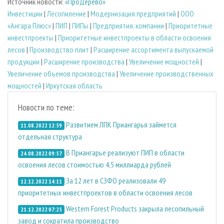
Источник новости:
«ПроДерево»
Инвестиции
|
Лесопиление
|
Модернизация предприятий
|
ООО
«Ангара Плюс»
|
ПИП
|
ПИПы
|
Предприятия, компании
|
Приоритетные
инвестпроекты
|
Приоритетные инвестпроекты в области освоения
лесов
|
Производство плит
|
Расширение ассортимента выпускаемой
продукции
|
Расширение производства
|
Увеличение мощностей
|
Увеличение объемов производства
|
Увеличение производственных
мощностей
|
Иркутская область
Новости по теме:
Развитием ЛПК Приангарья займется
11.08.2022 12:59
отдельная структура
В Приангарье реализуют ПИП в области
24.08.2022 09:57
освоения лесов стоимостью 4,5 миллиарда рублей
За 12 лет в СЗФО реализовали 49
12.12.2022 14:11
приоритетных инвестпроектов в области освоения лесов
Western Forest Products закрыла лесопильный
21.12.2022 07:25
завод и сократила производство