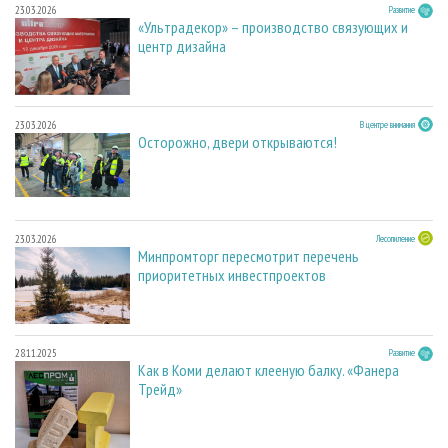
23.03.2026
Развитие
«Ультрадекор» – производство связующих и
центр дизайна
23.03.2026
В центре внимания
Осторожно, двери открываются!
23.03.2026
Лесопиление
Минпромторг пересмотрит перечень
приоритетных инвестпроектов
28.11.2025
Развитие
Как в Коми делают клееную балку. «Фанера
Трейд»