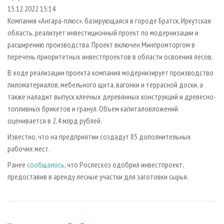
СУШКА ДРЕВЕСИНЫ
ПЕРСОНЫ
КОНТАКТЫ
РЕКЛАМА
15.12.2022 15:14
Компания «Ангара-плюс», базирующаяся в городе Братск, Иркутская
ПРОИЗВОДСТВО ДРЕВЕСНЫХ ПЛИТ
МОБИЛЬНЫЕ ВЫСТАВКИ
РЕКЛАМА НА САЙТЕ
область, реализует инвестиционный проект по модернизации и
ДЕРЕВЯННОЕ ДОМОСТРОЕНИЕ
ОФИЦИАЛЬНЫЕ ДЕЛЕГАЦИИ
расширению производства. Проект включен Минпромторгом в
ПРОИЗВОДСТВО МЕБЕЛИ
перечень приоритетных инвестпроектов в области освоения лесов.
ПРИОРИТЕТНЫЕ ИНВЕСТПРОЕКТЫ
БИОЭНЕРГЕТИКА
В ходе реализации проекта компания модернизирует производство
RUSSIAN FORESTRY REVIEW
пиломатериалов, мебельного щита, вагонки и террасной доски, а
ЦБП
ГАЗЕТА ЛЕСПРОМФОРУМ
также наладит выпуск клееных деревянных конструкций и древесно-
ИНСТРУМЕНТ И МАТЕРИАЛЫ
БИБЛИОТЕКА СПЕЦИАЛИСТА
топливных брикетов и гранул. Объем капиталовложений
оценивается в 2,4 млрд рублей.
Известно, что на предприятии создадут 85 дополнительных
рабочих мест.
Ранее
сообщалось
, что Рослесхоз одобрил инвестпроект,
предоставив в аренду лесные участки для заготовки сырья.