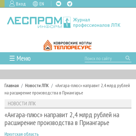
Вход
EN
☰ Меню
ГЛАВНАЯ
РУБРИКИ И ТЕМЫ
Главная
Новости ЛПК
«Ангара-плюс» направит 2,4 млрд рублей
РУБРИКИ ЖУРНАЛА
НОВОСТИ
на расширение производства в Приангарье
ЛЕСНОЕ ХОЗЯЙСТВО
КАЛЕНДАРЬ СОБЫТИЙ
ПРОЕКТЫ ЛПИ
НОВОСТИ ЛПК
ЛЕСОЗАГОТОВКА
НОВОСТИ ЛПК
АНАЛИТИКА
АРХИВ
«Ангара-плюс» направит 2,4 млрд рублей на
ЛЕСОПИЛЕНИЕ
НОВОСТИ ЖУРНАЛА
ПРЕДПРИЯТИЯ ЛПК
АРХИВ ЖУРНАЛОВ
расширение производства в Приангарье
О ЖУРНАЛЕ
ДЕРЕВООБРАБОТКА
НОВОСТИ КОМПАНИЙ
ЛЕСНЫЕ РЕГИОНЫ РОССИИ
СТАТЬИ
ПОДПИСКА
РЕКЛАМОДАТЕЛЯМ
Иркутская область