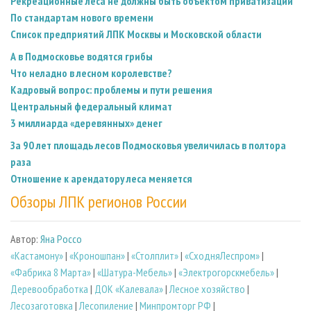
Рекреационные леса не должны быть объектом приватизации
По стандартам нового времени
Список предприятий ЛПК Москвы и Московской области
А в Подмосковье водятся грибы
Что неладно в лесном королевстве?
Кадровый вопрос: проблемы и пути решения
Центральный федеральный климат
3 миллиарда «деревянных» денег
За 90 лет площадь лесов Подмосковья увеличилась в полтора
раза
Отношение к арендатору леса меняется
Обзоры ЛПК регионов России
Автор:
Яна Россо
«Кастамону»
|
«Кроношпан»
|
«Столплит»
|
«СходняЛеспром»
|
«Фабрика 8 Марта»
|
«Шатура-Мебель»
|
«Электрогорскмебель»
|
Деревообработка
|
ДОК «Калевала»
|
Лесное хозяйство
|
Лесозаготовка
|
Лесопиление
|
Минпромторг РФ
|