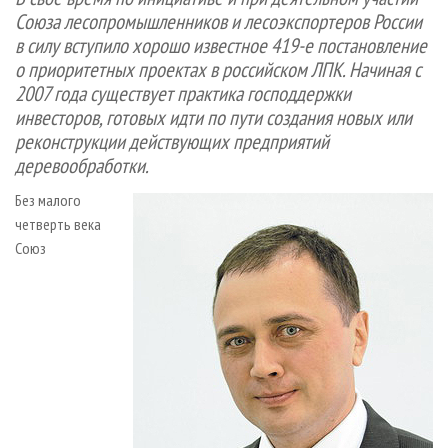
СУШКА ДРЕВЕСИНЫ
ПЕРСОНЫ
КОНТАКТЫ
РЕКЛАМА
Союза лесопромышленников и лесоэкспортеров России
в силу вступило хорошо известное 419-е постановление
ПРОИЗВОДСТВО ДРЕВЕСНЫХ ПЛИТ
МОБИЛЬНЫЕ ВЫСТАВКИ
РЕКЛАМА НА САЙТЕ
о приоритетных проектах в российском ЛПК. Начиная с
ДЕРЕВЯННОЕ ДОМОСТРОЕНИЕ
ОФИЦИАЛЬНЫЕ ДЕЛЕГАЦИИ
2007 года существует практика господдержки
ПРОИЗВОДСТВО МЕБЕЛИ
ПРИОРИТЕТНЫЕ ИНВЕСТПРОЕКТЫ
инвесторов, готовых идти по пути создания новых или
реконструкции действующих предприятий
БИОЭНЕРГЕТИКА
RUSSIAN FORESTRY REVIEW
деревообработки.
ЦБП
ГАЗЕТА ЛЕСПРОМФОРУМ
Без малого
ИНСТРУМЕНТ И МАТЕРИАЛЫ
БИБЛИОТЕКА СПЕЦИАЛИСТА
четверть века
Союз