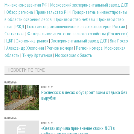
Минэкономразвития РФ
|
Московский экспериментальный завод ДСП
|
Обзор региона
|
Правительство РФ
|
Приоритетные инвестпроекты
в области освоения лесов
|
Производство мебели
|
Производство
плит
|
РЖД
|
Союз лесопромышленников и лесоэкспортеров России
|
Статистика
|
Федеральное агентство лесного хозяйства (Рослесхоз)
|
ЦБП
|
Экономика, рынок
|
Экспериментальный завод ДСП
|
Яна Россо
|
Александр Хлопонин
|
Регион номера
|
Регион номера: Московская
область
|
Тимур Иртуганов
|
Московская область
НОВОСТИ ПО ТЕМЕ
07.08.2026
07.08.2026
Рослесхоз: в лесах обустроят зоны отдыха без
вырубки
07.08.2026
07.08.2026
«Свеза» изучила применение своих ДСП в
мебельном производстве