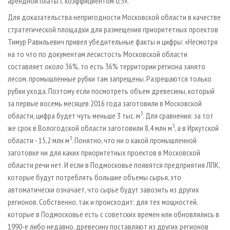
арендной платы с коэффициентом 0,5».
Для доказательства непригодности Московской области в качестве
стратегической площадки для размещения приоритетных проектов
Тимур Равильевич привел убедительные факты и цифры: «Несмотря
на то что по документам лесистость Московской области
составляет около 36%, то есть 36% территории региона занято
лесом, промышленные рубки там запрещены. Разрешаются только
рубки ухода. Поэтому если посмотреть объем древесины, который
за первые восемь месяцев 2016 года заготовили в Московской
3
области, цифра будет чуть меньше 3 тыс. м
. Для сравнения: за тот
3
же срок в Вологодской области заготовили 8,4 млн м
, а в Иркутской
3
области - 15,2 млн м
. Понятно, что ни о какой промышленной
заготовке ни для каких приоритетных проектов в Московской
области речи нет. И если в Подмосковье появятся предприятия ЛПК,
которые будут потреблять большие объемы сырья, это
автоматически означает, что сырье будут завозить из других
регионов. Собственно, так и происходит: для тех мощностей,
которые в Подмосковье есть с советских времен или обновлялись в
1990-е либо недавно, древесину поставляют из других регионов