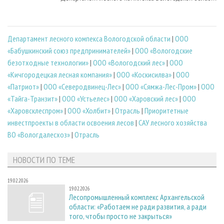
Департамент лесного компекса Вологодской области
|
ООО
«Бабушкинский союз предпринимателей»
|
ООО «Вологодские
безотходные технологии»
|
ООО «Вологодский лес»
|
ООО
«Кичгородецкая лесная компания»
|
ООО «Коскисилва»
|
ООО
«Патриот»
|
ООО «Северодвинец-Лес»
|
ООО «Сямжа-Лес-Пром»
|
ООО
«Тайга-Транзит»
|
ООО «Устьелес»
|
ООО «Харовский лес»
|
ООО
«Харовсклеспром»
|
ООО «Холбит»
|
Отрасль
|
Приоритетные
инвестпроекты в области освоения лесов
|
САУ лесного хозяйства
ВО «Вологдалесхоз»
|
Отрасль
НОВОСТИ ПО ТЕМЕ
19.02.2026
19.02.2026
Лесопромышленный комплекс Архангельской
области: «Работаем не ради развития, а ради
того, чтобы просто не закрыться»