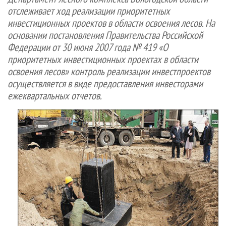
СУШКА ДРЕВЕСИНЫ
ПЕРСОНЫ
КОНТАКТЫ
РЕКЛАМА
отслеживает ход реализации приоритетных
инвестиционных проектов в области освоения лесов. На
ПРОИЗВОДСТВО ДРЕВЕСНЫХ ПЛИТ
МОБИЛЬНЫЕ ВЫСТАВКИ
РЕКЛАМА НА САЙТЕ
основании постановления Правительства Российской
ДЕРЕВЯННОЕ ДОМОСТРОЕНИЕ
ОФИЦИАЛЬНЫЕ ДЕЛЕГАЦИИ
Федерации от 30 июня 2007 года № 419 «О
ПРОИЗВОДСТВО МЕБЕЛИ
ПРИОРИТЕТНЫЕ ИНВЕСТПРОЕКТЫ
приоритетных инвестиционных проектах в области
освоения лесов» контроль реализации инвестпроектов
БИОЭНЕРГЕТИКА
RUSSIAN FORESTRY REVIEW
осуществляется в виде предоставления инвесторами
ЦБП
ГАЗЕТА ЛЕСПРОМФОРУМ
ежеквартальных отчетов.
ИНСТРУМЕНТ И МАТЕРИАЛЫ
БИБЛИОТЕКА СПЕЦИАЛИСТА