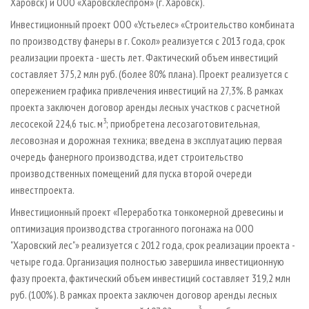
Харовск) и ООО «Харовсклеспром» (г. Харовск).
Инвестиционный проект ООО «Устьелес» «Строительство комбината
по производству фанеры в г. Сокол» реализуется с 2013 года, срок
реализации проекта - шесть лет. Фактический объем инвестиций
составляет 375,2 млн руб. (более 80% плана). Проект реализуется с
опережением графика привлечения инвестиций на 27,3%. В рамках
проекта заключен договор аренды лесных участков с расчетной
3
лесосекой 224,6 тыс. м
; приобретена лесозаготовительная,
лесовозная и дорожная техника; введена в эксплуатацию первая
очередь фанерного производства, идет строительство
производственных помещений для пуска второй очереди
инвестпроекта.
Инвестиционный проект «Переработка тонкомерной древесины и
оптимизация производства строганного погонажа на ООО
"Харовский лес"» реализуется с 2012 года, срок реализации проекта -
четыре года. Организация полностью завершила инвестиционную
фазу проекта, фактический объем инвестиций составляет 319,2 млн
руб. (100%). В рамках проекта заключен договор аренды лесных
3