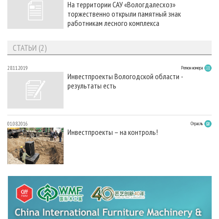
На территории САУ «Вологдалесхоз»
СУШКА ДРЕВЕСИНЫ
ПЕРСОНЫ
КОНТАКТЫ
РЕКЛАМА
торжественно открыли памятный знак
ПРОИЗВОДСТВО ДРЕВЕСНЫХ ПЛИТ
МОБИЛЬНЫЕ ВЫСТАВКИ
работникам лесного комплекса
РЕКЛАМА НА САЙТЕ
ДЕРЕВЯННОЕ ДОМОСТРОЕНИЕ
ОФИЦИАЛЬНЫЕ ДЕЛЕГАЦИИ
СТАТЬИ (2)
ПРОИЗВОДСТВО МЕБЕЛИ
ПРИОРИТЕТНЫЕ ИНВЕСТПРОЕКТЫ
28.11.2019
Регион номера
БИОЭНЕРГЕТИКА
RUSSIAN FORESTRY REVIEW
Инвестпроекты Вологодской области -
результаты есть
ЦБП
ГАЗЕТА ЛЕСПРОМФОРУМ
ИНСТРУМЕНТ И МАТЕРИАЛЫ
БИБЛИОТЕКА СПЕЦИАЛИСТА
01.08.2016
Отрасль
Инвестпроекты – на контроль!