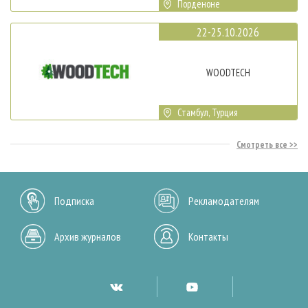
Порденоне
22-25.10.2026
WOODTECH
Стамбул, Турция
Смотреть все
Подписка
Рекламодателям
Архив журналов
Контакты