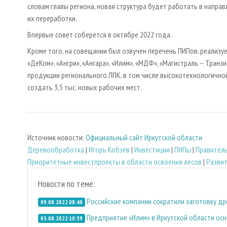
словам главы региона, новая структура будет работать в напра
их переработки.
Впервые совет соберется в октябре 2022 года.
Кроме того, на совещании был озвучен перечень ПИПов, реализуе
«ДеКом», «Ангри», «Ангара», «Илим», «МДФ», «Магистраль – Транз
продукции регионального ЛПК, в том числе высокотехнологично
создать 3,5 тыс. новых рабочих мест.
Источник новости:
Официальный сайт Иркутской области
Деревообработка
|
Игорь Кобзев
|
Инвестиции
|
ПИПы
|
Правитель
Приоритетные инвестпроекты в области освоения лесов
|
Разви
Новости по теме:
Российские компании сократили заготовку др
09.08.2022 08:40
Предприятие «Илим» в Иркутской области осн
05.08.2022 10:39