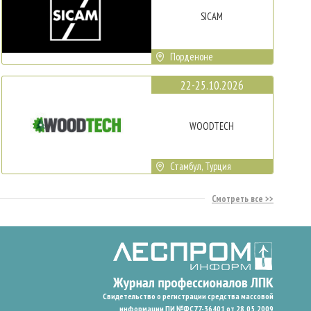
SICAM
Порденоне
22-25.10.2026
WOODTECH
Стамбул, Турция
Смотреть все
Свидетельство о регистрации средства массовой
информации ПИ №ФС77-36401 от 28.05.2009