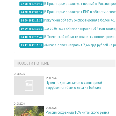
В Приангарье реализуют первый в России про
02.08.2022 16:59
В Приангарье реализуют ПИП в области освое
24.08.2022 09:57
Иркутская область экспортировала более 4,
14.09.2022 13:55
До 2026 года «Илим» направит 314 млн долла
19.09.2022 10:10
В Тюменской области появится новое произ
04.10.2022 15:47
«Ангара-плюс» направит 2,4 млрд рублей на 
15.12.2022 15:14
НОВОСТИ ПО ТЕМЕ
05.08.2026
05.08.2026
Путин подписал закон о санитарной
вырубке погибшего леса на Байкале
04.08.2026
04.08.2026
Россия сохранила 10% китайского рынка