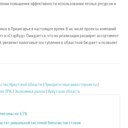
влении повышения эффективности использования лесных ресурсов и
мых в Приангарье в настоящее время. В их числе проекты компаний
ит» и «СтарВуд». Ожидается, что их реализация расширит ассортимент
й, увеличит налоговые поступления в областной бюджет и позволит
ство Иркутской области
|
Приоритетные инвестпроекты
|
тие ЛПК
|
Экономика, рынок
|
Иркутская область
евесины на 4,5%
астят уникальной системой биоочистки стоков