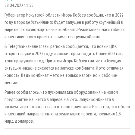
СУШКА ДРЕВЕСИНЫ
ПЕРСОНЫ
КОНТАКТЫ
РЕКЛАМА
28.04.2022 11:55
ПРОИЗВОДСТВО ДРЕВЕСНЫХ ПЛИТ
МОБИЛЬНЫЕ ВЫСТАВКИ
Губернатор Иркутской области Игорь Кобзев сообщил, что в 2022
РЕКЛАМА НА САЙТЕ
году в городе Усть-Илимск будет запущен в работу крупнейший в
ДЕРЕВЯННОЕ ДОМОСТРОЕНИЕ
ОФИЦИАЛЬНЫЕ ДЕЛЕГАЦИИ
мире целлюлозно-картонный комбинат. Реализацией масштабного
ПРОИЗВОДСТВО МЕБЕЛИ
ПРИОРИТЕТНЫЕ ИНВЕСТПРОЕКТЫ
инвестиционного проекта занимается группа «Илим».
БИОЭНЕРГЕТИКА
RUSSIAN FORESTRY REVIEW
В Telegram-канале главы региона сообщается, что новый ЦКК
откроется уже в 2022 году и сможет производить более 600 тыс.
ЦБП
ГАЗЕТА ЛЕСПРОМФОРУМ
тонн продукции в год. При этом Игорь Кобзев считает: «Текущая
ИНСТРУМЕНТ И МАТЕРИАЛЫ
БИБЛИОТЕКА СПЕЦИАЛИСТА
ситуация никак не скажется на запуске комбината. И это отличная
новость. Ведь комбинат – это не только налоги, но и рабочие
места».
Ранее сообщалось, что пусконаладка оборудования на новом
предприятии начнется в апреле 2022-го. Запуск комбината в
эксплуатацию ожидается во втором полугодии. Известно, что объем
инвестиций, направленных на реализацию проекта, превысил 1,3
млрд долларов.