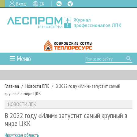
Вход
EN
☰ Меню
ГЛАВНАЯ
РУБРИКИ И ТЕМЫ
Главная
Новости ЛПК
В 2022 году «Илим» запустит самый
РУБРИКИ ЖУРНАЛА
НОВОСТИ
крупный в мире ЦКК
ЛЕСНОЕ ХОЗЯЙСТВО
КАЛЕНДАРЬ СОБЫТИЙ
ПРОЕКТЫ ЛПИ
НОВОСТИ ЛПК
ЛЕСОЗАГОТОВКА
НОВОСТИ ЛПК
АНАЛИТИКА
АРХИВ
В 2022 году «Илим» запустит самый крупный в
ЛЕСОПИЛЕНИЕ
НОВОСТИ ЖУРНАЛА
ПРЕДПРИЯТИЯ ЛПК
АРХИВ ЖУРНАЛОВ
мире ЦКК
О ЖУРНАЛЕ
ДЕРЕВООБРАБОТКА
НОВОСТИ КОМПАНИЙ
ЛЕСНЫЕ РЕГИОНЫ РОССИИ
СТАТЬИ
ПОДПИСКА
РЕКЛАМОДАТЕЛЯМ
Иркутская область