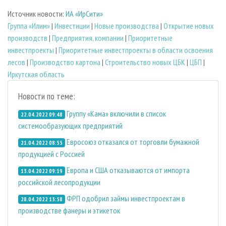
Источник новости:
ИА «ИрСити»
Группа «Илим»
|
Инвестиции
|
Новые производства
|
Открытие новых
производств
|
Предприятия, компании
|
Приоритетные
инвестпроекты
|
Приоритетные инвестпроекты в области освоения
лесов
|
Производство картона
|
Строительство новых ЦБК
|
ЦБП
|
Иркутская область
Новости по теме:
Группу «Кама» включили в список
22.04.2022 09:48
системообразующих предприятий
Евросоюз отказался от торговли бумажной
21.04.2022 08:55
продукцией с Россией
Европа и США отказываются от импорта
13.04.2022 09:19
российской лесопродукции
ФРП одобрил займы инвестпроектам в
28.04.2022 13:58
производстве фанеры и этикеток