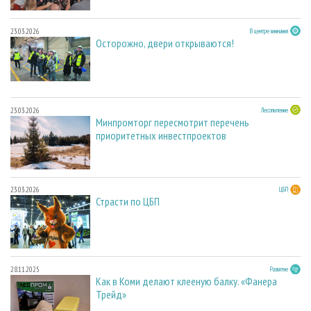
23.03.2026
В центре внимания
Осторожно, двери открываются!
23.03.2026
Лесопиление
Минпромторг пересмотрит перечень
приоритетных инвестпроектов
23.03.2026
ЦБП
Страсти по ЦБП
28.11.2025
Развитие
Как в Коми делают клееную балку. «Фанера
Трейд»