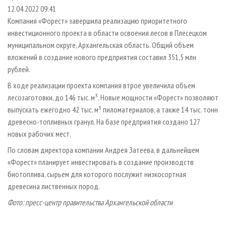
СУШКА ДРЕВЕСИНЫ
ПЕРСОНЫ
КОНТАКТЫ
РЕКЛАМА
12.04.2022 09:41
Компания «Форест» завершила реализацию приоритетного
ПРОИЗВОДСТВО ДРЕВЕСНЫХ ПЛИТ
МОБИЛЬНЫЕ ВЫСТАВКИ
РЕКЛАМА НА САЙТЕ
инвестиционного проекта в области освоения лесов в Плесецком
ДЕРЕВЯННОЕ ДОМОСТРОЕНИЕ
ОФИЦИАЛЬНЫЕ ДЕЛЕГАЦИИ
муниципальном округе, Архангельская область. Общий объем
ПРОИЗВОДСТВО МЕБЕЛИ
вложений в создание нового предприятия составил 351,5 млн
ПРИОРИТЕТНЫЕ ИНВЕСТПРОЕКТЫ
рублей.
БИОЭНЕРГЕТИКА
RUSSIAN FORESTRY REVIEW
В ходе реализации проекта компания втрое увеличила объем
ЦБП
ГАЗЕТА ЛЕСПРОМФОРУМ
лесозаготовки, до 146 тыс. м³. Новые мощности «Форест» позволяют
ИНСТРУМЕНТ И МАТЕРИАЛЫ
БИБЛИОТЕКА СПЕЦИАЛИСТА
выпускать ежегодно 42 тыс. м³ пиломатериалов, а также 14 тыс. тонн
древесно-топливных гранул. На базе предприятия создано 127
новых рабочих мест.
По словам директора компании Андрея Затеева, в дальнейшем
«Форест» планирует инвестировать в создание производств
биотоплива, сырьем для которого послужит низкосортная
древесина лиственных пород.
Фото: пресс-центр правительства Архангельской области