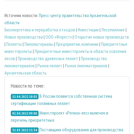
Источник новости:
Пресс-центр правительства Архангельской
области
Биoэнергетика и переработка отходов
|
Инвестиции
|
Лесопиление
|
Новые производства
|
ООО «Форест»
|
Открытие новых производств
|
Пеллеты
|
Пиломатериалы
|
Предприятия, компании
|
Приоритетные
инвестпроекты
|
Приоритетные инвестпроекты в области освоения
лесов
|
Производство древесных пеллет
|
Производство
пиломатериалов
|
Рынок пеллет
|
Рынок пиломатериалов
|
Архангельская область
Новости по теме:
В России появится собственная система
11.04.2022 10:05
сертификации топливных пеллет
Инвестпроект «Регион-лес» включен в
01.04.2022 09:00
перечень приоритетных
Поставщики оборудования для производства
31.03.2022 15:34