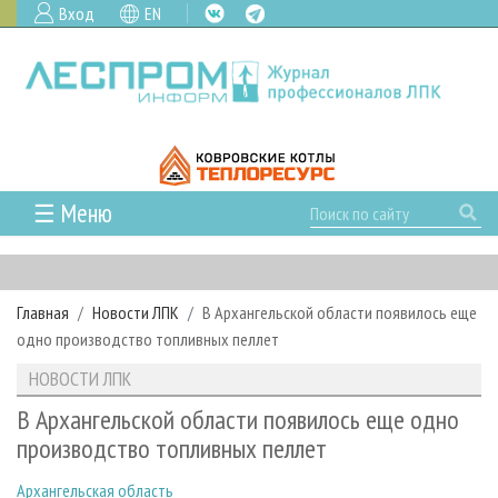
Вход
EN
☰ Меню
ГЛАВНАЯ
РУБРИКИ И ТЕМЫ
Главная
Новости ЛПК
В Архангельской области появилось еще
РУБРИКИ ЖУРНАЛА
НОВОСТИ
одно производство топливных пеллет
ЛЕСНОЕ ХОЗЯЙСТВО
КАЛЕНДАРЬ СОБЫТИЙ
ПРОЕКТЫ ЛПИ
НОВОСТИ ЛПК
ЛЕСОЗАГОТОВКА
НОВОСТИ ЛПК
АНАЛИТИКА
АРХИВ
В Архангельской области появилось еще одно
ЛЕСОПИЛЕНИЕ
НОВОСТИ ЖУРНАЛА
ПРЕДПРИЯТИЯ ЛПК
АРХИВ ЖУРНАЛОВ
производство топливных пеллет
О ЖУРНАЛЕ
ДЕРЕВООБРАБОТКА
НОВОСТИ КОМПАНИЙ
ЛЕСНЫЕ РЕГИОНЫ РОССИИ
СТАТЬИ
ПОДПИСКА
РЕКЛАМОДАТЕЛЯМ
Архангельская область