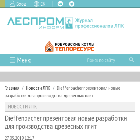
Вход
EN
☰ Меню
ГЛАВНАЯ
РУБРИКИ И ТЕМЫ
Главная
Новости ЛПК
Dieffenbacher презентовал новые
РУБРИКИ ЖУРНАЛА
НОВОСТИ
разработки для производства древесных плит
ЛЕСНОЕ ХОЗЯЙСТВО
КАЛЕНДАРЬ СОБЫТИЙ
ПРОЕКТЫ ЛПИ
НОВОСТИ ЛПК
ЛЕСОЗАГОТОВКА
НОВОСТИ ЛПК
АНАЛИТИКА
АРХИВ
Dieffenbacher презентовал новые разработки
ЛЕСОПИЛЕНИЕ
НОВОСТИ ЖУРНАЛА
ПРЕДПРИЯТИЯ ЛПК
АРХИВ ЖУРНАЛОВ
для производства древесных плит
О ЖУРНАЛЕ
ДЕРЕВООБРАБОТКА
НОВОСТИ КОМПАНИЙ
ЛЕСНЫЕ РЕГИОНЫ РОССИИ
СТАТЬИ
ПОДПИСКА
РЕКЛАМОДАТЕЛЯМ
27.05.2019 12:17