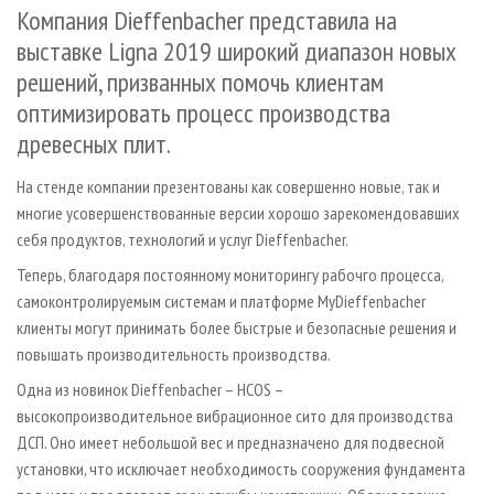
СУШКА ДРЕВЕСИНЫ
Компания Dieffenbacher представила на
ПЕРСОНЫ
КОНТАКТЫ
РЕКЛАМА
выставке Ligna 2019 широкий диапазон новых
ПРОИЗВОДСТВО ДРЕВЕСНЫХ ПЛИТ
МОБИЛЬНЫЕ ВЫСТАВКИ
РЕКЛАМА НА САЙТЕ
решений, призванных помочь клиентам
ДЕРЕВЯННОЕ ДОМОСТРОЕНИЕ
ОФИЦИАЛЬНЫЕ ДЕЛЕГАЦИИ
оптимизировать процесс производства
ПРОИЗВОДСТВО МЕБЕЛИ
ПРИОРИТЕТНЫЕ ИНВЕСТПРОЕКТЫ
древесных плит.
БИОЭНЕРГЕТИКА
RUSSIAN FORESTRY REVIEW
На стенде компании презентованы как совершенно новые, так и
ЦБП
ГАЗЕТА ЛЕСПРОМФОРУМ
многие усовершенствованные версии хорошо зарекомендовавших
ИНСТРУМЕНТ И МАТЕРИАЛЫ
БИБЛИОТЕКА СПЕЦИАЛИСТА
себя продуктов, технологий и услуг Dieffenbacher.
Теперь, благодаря постоянному мониторингу рабочго процесса,
самоконтролируемым системам и платформе MyDieffenbacher
клиенты могут принимать более быстрые и безопасные решения и
повышать производительность производства.
Одна из новинок Dieffenbacher – HCOS –
высокопроизводительное вибрационное сито для производства
ДСП. Оно имеет небольшой вес и предназначено для подвесной
установки, что исключает необходимость сооружения фундамента