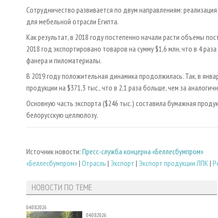
Сотрудничество развивается по двум направлениям: реализация
для мебельной отрасли Египта.
Как результат, в 2018 году постепенно начали расти объемы по
2018 год экспортировано товаров на сумму $1,6 млн, что в 4 раза
фанера и пиломатериалы.
В 2019 году положительная динамика продолжилась. Так, в янва
продукции на $371,3 тыс., что в 2,1 раза больше, чем за аналоги
Основную часть экспорта ($246 тыс.) составила бумажная проду
белорусскую целлюлозу.
Источник новости:
Пресс-служба концерна «Беллесбумпром»
«Беллесбумпром»
|
Отрасль
|
Экспорт
|
Экспорт продукции ЛПК
|
Р
НОВОСТИ ПО ТЕМЕ
04.08.2026
04.08.2026