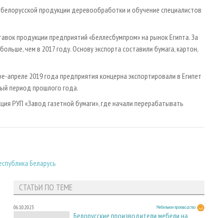
 белорусской продукции деревообработки и обучение специалистов
ставок продукции предприятий «Беллесбумпром» на рынок Египта. За
 больше, чем в 2017 году. Основу экспорта составили бумага, картон,
ре-апреле 2019 года предприятия концерна экспортировали в Египет
чный период прошлого года.
кция РУП «Завод газетной бумаги», где начали перерабатывать
еспублика Беларусь
СТАТЬИ ПО ТЕМЕ
06.10.2023
Мебельное производство
Белорусские производители мебели на