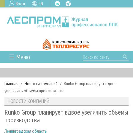
Вход
EN
☰ Меню
ГЛАВНАЯ
РУБРИКИ И ТЕМЫ
Главная
Новости компаний
Runko Group планирует вдвое
РУБРИКИ ЖУРНАЛА
НОВОСТИ
увеличить объемы производства
ЛЕСНОЕ ХОЗЯЙСТВО
КАЛЕНДАРЬ СОБЫТИЙ
ПРОЕКТЫ ЛПИ
НОВОСТИ КОМПАНИЙ
ЛЕСОЗАГОТОВКА
НОВОСТИ ЛПК
АНАЛИТИКА
АРХИВ
Runko Group планирует вдвое увеличить объемы
ЛЕСОПИЛЕНИЕ
НОВОСТИ ЖУРНАЛА
ПРЕДПРИЯТИЯ ЛПК
АРХИВ ЖУРНАЛОВ
производства
О ЖУРНАЛЕ
ДЕРЕВООБРАБОТКА
НОВОСТИ КОМПАНИЙ
ЛЕСНЫЕ РЕГИОНЫ РОССИИ
СТАТЬИ
ПОДПИСКА
РЕКЛАМОДАТЕЛЯМ
Ленинградская область