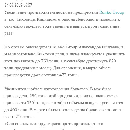
СУШКА ДРЕВЕСИНЫ
ПЕРСОНЫ
КОНТАКТЫ
РЕКЛАМА
24.06.2019 16:57
Увеличение производительности на предприятии
Runko Group
ПРОИЗВОДСТВО ДРЕВЕСНЫХ ПЛИТ
МОБИЛЬНЫЕ ВЫСТАВКИ
РЕКЛАМА НА САЙТЕ
в пос. Тихорицы Киришского района Ленобласти позволит к
ДЕРЕВЯННОЕ ДОМОСТРОЕНИЕ
ОФИЦИАЛЬНЫЕ ДЕЛЕГАЦИИ
сентябрю текущего года увеличить выпуск продукции в два
ПРОИЗВОДСТВО МЕБЕЛИ
ПРИОРИТЕТНЫЕ ИНВЕСТПРОЕКТЫ
раза.
БИОЭНЕРГЕТИКА
RUSSIAN FORESTRY REVIEW
По словам руководителя Runko Group Александра Ошкаева, в
ЦБП
ГАЗЕТА ЛЕСПРОМФОРУМ
мае изготовлено 586 тонн дров, в июне планируется увеличить
ИНСТРУМЕНТ И МАТЕРИАЛЫ
этот показатель до 760 тонн, а к сентябрю достигнуть 870
БИБЛИОТЕКА СПЕЦИАЛИСТА
тонн продукции в месяц. Для сравнения, в марте объем
производства дров составил 477 тонн.
Увеличится и объем изготовления брикетов. В мае было
произведено 280 тонн этой продукции, в июне планируется
произвести 350 тонн, к сентябрю объемы выпуска увеличатся
до 400 тонн. В марте объем производства брикетов составлял
всего 210 тонн.
«С осени мы планируем расширить производство и