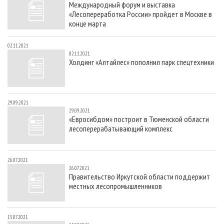
Международный форум и выставка
СУШКА ДРЕВЕСИНЫ
ПЕРСОНЫ
КОНТАКТЫ
РЕКЛАМА
«Лесопереработка России» пройдет в Москве в
ПРОИЗВОДСТВО ДРЕВЕСНЫХ ПЛИТ
МОБИЛЬНЫЕ ВЫСТАВКИ
конце марта
РЕКЛАМА НА САЙТЕ
ДЕРЕВЯННОЕ ДОМОСТРОЕНИЕ
ОФИЦИАЛЬНЫЕ ДЕЛЕГАЦИИ
02.11.2021
02.11.2021
ПРОИЗВОДСТВО МЕБЕЛИ
ПРИОРИТЕТНЫЕ ИНВЕСТПРОЕКТЫ
Холдинг «Алтайлес» пополнил парк спецтехники
БИОЭНЕРГЕТИКА
RUSSIAN FORESTRY REVIEW
ЦБП
ГАЗЕТА ЛЕСПРОМФОРУМ
29.09.2021
ИНСТРУМЕНТ И МАТЕРИАЛЫ
БИБЛИОТЕКА СПЕЦИАЛИСТА
29.09.2021
«Евросибдом» построит в Тюменской области
лесоперерабатывающий комплекс
26.07.2021
26.07.2021
Правительство Иркутской области поддержит
местных лесопромышленников
15.07.2021