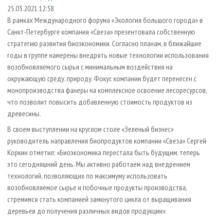
СУШКА ДРЕВЕСИНЫ
ПЕРСОНЫ
КОНТАКТЫ
РЕКЛАМА
25.03.2021 12:58
В рамках Международного форума «Экология большого города» в
ПРОИЗВОДСТВО ДРЕВЕСНЫХ ПЛИТ
МОБИЛЬНЫЕ ВЫСТАВКИ
РЕКЛАМА НА САЙТЕ
Санкт-Петербурге компания «Свеза» презентовала собственную
ДЕРЕВЯННОЕ ДОМОСТРОЕНИЕ
ОФИЦИАЛЬНЫЕ ДЕЛЕГАЦИИ
стратегию развития биоэкономики. Согласно планам, в ближайшие
ПРОИЗВОДСТВО МЕБЕЛИ
годы в группе намерены внедрять новые технологии использования
ПРИОРИТЕТНЫЕ ИНВЕСТПРОЕКТЫ
возобновляемого сырья с минимальным воздействия на
БИОЭНЕРГЕТИКА
RUSSIAN FORESTRY REVIEW
окружающую среду. природу. Фокус компании будет перенесен с
ЦБП
ГАЗЕТА ЛЕСПРОМФОРУМ
монопроизводства фанеры на комплексное освоение лесоресурсов,
что позволит повысить добавленную стоимость продуктов из
ИНСТРУМЕНТ И МАТЕРИАЛЫ
БИБЛИОТЕКА СПЕЦИАЛИСТА
древесины.
В своем выступлении на круглом столе «Зеленый бизнес»
руководитель направления биопродуктов компании «Свеза» Сергей
Коркин отметил: «Биоэкономика перестала быть будущим, теперь
это сегодняшний день. Мы активно работаем над внедрением
технологий, позволяющих по максимуму использовать
возобновляемое сырье и побочные продукты производства,
стремимся стать компанией замкнутого цикла от выращивания
деревьев до получения различных видов продукции».