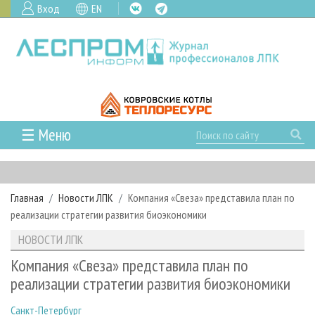
Вход
EN
☰ Меню
ГЛАВНАЯ
РУБРИКИ И ТЕМЫ
Главная
Новости ЛПК
Компания «Свеза» представила план по
РУБРИКИ ЖУРНАЛА
НОВОСТИ
реализации стратегии развития биоэкономики
ЛЕСНОЕ ХОЗЯЙСТВО
КАЛЕНДАРЬ СОБЫТИЙ
ПРОЕКТЫ ЛПИ
НОВОСТИ ЛПК
ЛЕСОЗАГОТОВКА
НОВОСТИ ЛПК
АНАЛИТИКА
АРХИВ
Компания «Свеза» представила план по
ЛЕСОПИЛЕНИЕ
НОВОСТИ ЖУРНАЛА
ПРЕДПРИЯТИЯ ЛПК
АРХИВ ЖУРНАЛОВ
реализации стратегии развития биоэкономики
О ЖУРНАЛЕ
ДЕРЕВООБРАБОТКА
НОВОСТИ КОМПАНИЙ
ЛЕСНЫЕ РЕГИОНЫ РОССИИ
СТАТЬИ
ПОДПИСКА
РЕКЛАМОДАТЕЛЯМ
Санкт-Петербург