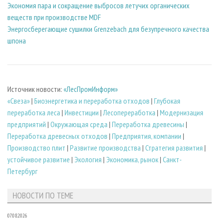
Экономия пара и сокращение выбросов летучих органических
веществ при производстве MDF
Энергосберегающие сушилки Grenzebach для безупречного качества
шпона
Источник новости:
«ЛесПромИнформ»
«Свеза»
|
Биoэнергетика и переработка отходов
|
Глубокая
переработка леса
|
Инвестиции
|
Лесопереработка
|
Модернизация
предприятий
|
Окружающая среда
|
Переработка древесины
|
Переработка древесных отходов
|
Предприятия, компании
|
Производство плит
|
Развитие производства
|
Стратегия развития
|
устойчивое развитие
|
Экология
|
Экономика, рынок
|
Санкт-
Петербург
НОВОСТИ ПО ТЕМЕ
07.08.2026