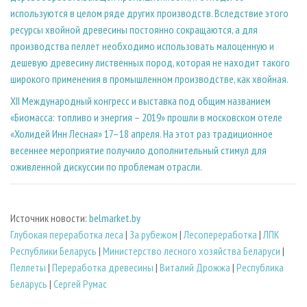
используются в целом ряде других производств. Вследствие этого
ресурсы хвойной древесины постоянно сокращаются, а для
производства пеллет необходимо использовать малоценную и
дешевую древесину лиственных пород, которая не находит такого
широкого применения в промышленном производстве, как хвойная.
XII Международный конгресс и выставка под общим названием
«Биомасса: топливо и энергия – 2019» прошли в московском отеле
«Холидей Инн Лесная» 17–18 апреля. На этот раз традиционное
весеннее мероприятие получило дополнительный стимул для
оживленной дискуссии по проблемам отрасли.
Источник новости:
belmarket.by
Глубокая переработка леса
|
За рубежом
|
Лесопереработка
|
ЛПК
Республики Беларусь
|
Министерство лесного хозяйства Беларуси
|
Пеллеты
|
Переработка древесины
|
Виталий Дрожжа
|
Республика
Беларусь
|
Сергей Румас