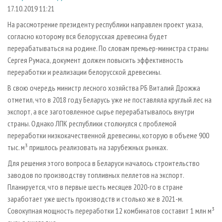
СУШКА ДРЕВЕСИНЫ
ПЕРСОНЫ
КОНТАКТЫ
РЕКЛАМА
17.10.2019 11:21
ПРОИЗВОДСТВО ДРЕВЕСНЫХ ПЛИТ
МОБИЛЬНЫЕ ВЫСТАВКИ
На рассмотрение президенту республики направлен проект указа,
РЕКЛАМА НА САЙТЕ
согласно которому вся белорусская древесина будет
ДЕРЕВЯННОЕ ДОМОСТРОЕНИЕ
ОФИЦИАЛЬНЫЕ ДЕЛЕГАЦИИ
перерабатываться на родине. По словам премьер-министра страны
ПРОИЗВОДСТВО МЕБЕЛИ
ПРИОРИТЕТНЫЕ ИНВЕСТПРОЕКТЫ
Сергея Румаса, документ должен повысить эффективность
БИОЭНЕРГЕТИКА
переработки и реализации белорусской древесины.
RUSSIAN FORESTRY REVIEW
В свою очередь министр лесного хозяйства РБ Виталий Дрожжа
ЦБП
ГАЗЕТА ЛЕСПРОМФОРУМ
отметил, что в 2018 году Беларусь уже не поставляла круглый лес на
ИНСТРУМЕНТ И МАТЕРИАЛЫ
БИБЛИОТЕКА СПЕЦИАЛИСТА
экспорт, а все заготовленное сырье перерабатывалось внутри
страны. Однако ЛПК республики столкнулся с проблемой
переработки низкокачественной древесины, которую в объеме 900
тыс. м³ пришлось реализовать на зарубежных рынках.
Для решения этого вопроса в Беларуси началось строительство
заводов по производству топливных пеллетов на экспорт.
Планируется, что в первые шесть месяцев 2020-го в стране
заработает уже шесть производств и столько же в 2021-м.
Совокупная мощность переработки 12 комбинатов составит 1 млн м³