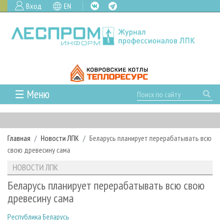
Вход
EN
☰ Меню
ГЛАВНАЯ
РУБРИКИ И ТЕМЫ
Главная
Новости ЛПК
Беларусь планирует перерабатывать всю
РУБРИКИ ЖУРНАЛА
НОВОСТИ
свою древесину сама
ЛЕСНОЕ ХОЗЯЙСТВО
КАЛЕНДАРЬ СОБЫТИЙ
ПРОЕКТЫ ЛПИ
НОВОСТИ ЛПК
ЛЕСОЗАГОТОВКА
НОВОСТИ ЛПК
АНАЛИТИКА
АРХИВ
Беларусь планирует перерабатывать всю свою
ЛЕСОПИЛЕНИЕ
НОВОСТИ ЖУРНАЛА
ПРЕДПРИЯТИЯ ЛПК
АРХИВ ЖУРНАЛОВ
древесину сама
О ЖУРНАЛЕ
ДЕРЕВООБРАБОТКА
НОВОСТИ КОМПАНИЙ
ЛЕСНЫЕ РЕГИОНЫ РОССИИ
СТАТЬИ
ПОДПИСКА
РЕКЛАМОДАТЕЛЯМ
Республика Беларусь