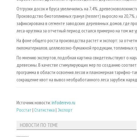
Отгрузки досок и бруса увеличились на 7,4%, древесноволокнисты
Производство биотопливных гранул (пеллет) выросло на 20,7%, 
зафиксирована в сегменте заводских деревянных домов, где пр
леса-кругляка за отчетный период остался примерно на том же у
На фоне общего роста производства растет и экспорт: за отчет
пиломатериалов, целлюлозно-бумажной продукции, топливных гра
По мнению экспертов, подобная картина свидетельствуют о нар
древесины. В качестве стимулирующих мер по созданию соотве
программа в области освоения лесов и планомерная тарифно-т
сокращение квот на вывоз необработанного леса зарубеж наря
Источник новости:
infoderevo.ru
Росстат
|
Статистика
|
Экспорт
НОВОСТИ ПО ТЕМЕ