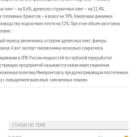
х плит – на 8,6%, древесно-стружечных плит – на 11,4%.
а топливных брикетов – и вовсе на 39%. Наилучшая динамика
оизводство подскочило почти на 52%. При этом объем заготовок
ровне.
ный период увеличились отгрузки древесных плит, фанеры,
нул. А вот экспорт пиловочника несколько сократился.
ащивании в ЛПК России мощностей по глубокой переработке
тствующих предприятий называются новая инвестиционная
аможенная политика Минпромторга, предусматривающая постепенное
ду с повышением вывозных таможенных пошлин.
СТАТЬИ ПО ТЕМЕ