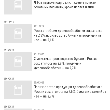
ЛПК в первом полугодии: падение по всем
СУШКА ДРЕВЕСИНЫ
ПЕРСОНЫ
КОНТАКТЫ
РЕКЛАМА
основным позициям, кроме пеллет и ДВП
ПРОИЗВОДСТВО ДРЕВЕСНЫХ ПЛИТ
МОБИЛЬНЫЕ ВЫСТАВКИ
РЕКЛАМА НА САЙТЕ
ДЕРЕВЯННОЕ ДОМОСТРОЕНИЕ
ОФИЦИАЛЬНЫЕ ДЕЛЕГАЦИИ
27.11.2025
27.11.2025
ПРОИЗВОДСТВО МЕБЕЛИ
ПРИОРИТЕТНЫЕ ИНВЕСТПРОЕКТЫ
Росстат: объем деревообработки сократился
на 2,8%, производство бумаги и продукции из
БИОЭНЕРГЕТИКА
RUSSIAN FORESTRY REVIEW
нее — на 3,1%
ЦБП
ГАЗЕТА ЛЕСПРОМФОРУМ
23.10.2025
ИНСТРУМЕНТ И МАТЕРИАЛЫ
БИБЛИОТЕКА СПЕЦИАЛИСТА
23.10.2025
Статистика: производство бумаги в России
сократилось на 2,8%, продукции
деревообработки — на 2,7%
25.09.2025
25.09.2025
Производство продукции деревообработки в
России сократилось на 2,6%, бумаги и изделий из
нее — на 2,7%
28.08.2025