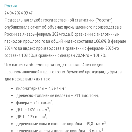
СУШКА ДРЕВЕСИНЫ
ПЕРСОНЫ
КОНТАКТЫ
РЕКЛАМА
Россия
24.04.2024 09:47
ПРОИЗВОДСТВО ДРЕВЕСНЫХ ПЛИТ
МОБИЛЬНЫЕ ВЫСТАВКИ
РЕКЛАМА НА САЙТЕ
Федеральная служба государственной статистики (Росстат)
ДЕРЕВЯННОЕ ДОМОСТРОЕНИЕ
ОФИЦИАЛЬНЫЕ ДЕЛЕГАЦИИ
опубликовала отчет об объемах промышленного производства в
ПРОИЗВОДСТВО МЕБЕЛИ
ПРИОРИТЕТНЫЕ ИНВЕСТПРОЕКТЫ
России за январь-февраль 2024 года. В сравнении с аналогичным
периодом прошлого года общий индекс составил 106,6%. В феврале
БИОЭНЕРГЕТИКА
RUSSIAN FORESTRY REVIEW
2024 года индекс производства в сравнении с февралем 2023-го
ЦБП
ГАЗЕТА ЛЕСПРОМФОРУМ
составил 108,5%, в сравнении с январем 2024-го – 101,7%.
ИНСТРУМЕНТ И МАТЕРИАЛЫ
БИБЛИОТЕКА СПЕЦИАЛИСТА
Что касается объемов производства важнейших видов
лесопромышленной и целлюлозно-бумажной продукции, цифры за
два месяца выглядят так:
пиломатериалы – 4,5 млн м³,
древесно-топливные пеллеты – 211 тыс. тонн,
фанера – 546 тыс. м³,
ДСП – 1851 тыс. м³,
ДВП – 125 млн м²,
деревянные окна и оконные коробки – 39,8 тыс. м²,
деревянные двери и дверные коробки – 3 млн м²,