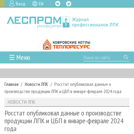
Вход
EN
☰ Меню
ГЛАВНАЯ
РУБРИКИ И ТЕМЫ
Главная
Новости ЛПК
Росстат опубликовал данные о
РУБРИКИ ЖУРНАЛА
НОВОСТИ
производстве продукции ЛПК и ЦБП в январе-феврале 2024 года
ЛЕСНОЕ ХОЗЯЙСТВО
КАЛЕНДАРЬ СОБЫТИЙ
ПРОЕКТЫ ЛПИ
НОВОСТИ ЛПК
ЛЕСОЗАГОТОВКА
НОВОСТИ ЛПК
АНАЛИТИКА
АРХИВ
Росстат опубликовал данные о производстве
ЛЕСОПИЛЕНИЕ
НОВОСТИ ЖУРНАЛА
ПРЕДПРИЯТИЯ ЛПК
АРХИВ ЖУРНАЛОВ
продукции ЛПК и ЦБП в январе-феврале 2024
О ЖУРНАЛЕ
года
ДЕРЕВООБРАБОТКА
НОВОСТИ КОМПАНИЙ
ЛЕСНЫЕ РЕГИОНЫ РОССИИ
СТАТЬИ
ПОДПИСКА
РЕКЛАМОДАТЕЛЯМ