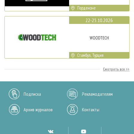
Порденоне
22-25.10.2026
WOODTECH
Стамбул, Турция
Смотреть все
Подписка
Рекламодателям
Архив журналов
Контакты