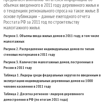
СУШКА ДРЕВЕСИНЫ
ПЕРСОНЫ
КОНТАКТЫ
РЕКЛАМА
объемах введенного в 2011 году деревянного жилья и
о тенденциях регионального спроса на такое жилье. В
ПРОИЗВОДСТВО ДРЕВЕСНЫХ ПЛИТ
МОБИЛЬНЫЕ ВЫСТАВКИ
РЕКЛАМА НА САЙТЕ
основе публикации – данные ежегодного отчета
ДЕРЕВЯННОЕ ДОМОСТРОЕНИЕ
ОФИЦИАЛЬНЫЕ ДЕЛЕГАЦИИ
Росстата РФ за 2011 год по строительству
ПРОИЗВОДСТВО МЕБЕЛИ
ПРИОРИТЕТНЫЕ ИНВЕСТПРОЕКТЫ
малоэтажного жилья.
БИОЭНЕРГЕТИКА
RUSSIAN FORESTRY REVIEW
Рисунок 1. Объемы ввода жилых домов в 2011 году, в том числе
малоэтажных
ЦБП
ГАЗЕТА ЛЕСПРОМФОРУМ
Рисунок 2. Распределение индивидуальных домов по типам
ИНСТРУМЕНТ И МАТЕРИАЛЫ
БИБЛИОТЕКА СПЕЦИАЛИСТА
стеновых материалов в 2011 году
Рисунок 3. Количество малоэтажных домов, построенных в
России в 2011 году
Таблица 1. Лидеры среди федеральных округов по введенным в
эксплуатацию индивидуальных деревянных домов на 1000
человек населения в 2011 году
Таблица 2. Десятка регионов – лидеров деревянного
домостроения в РФ (по итогам 2011 года)