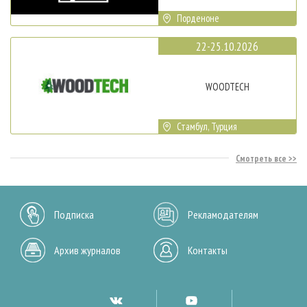
Порденоне
22-25.10.2026
WOODTECH
Стамбул, Турция
Смотреть все
Подписка
Рекламодателям
Архив журналов
Контакты