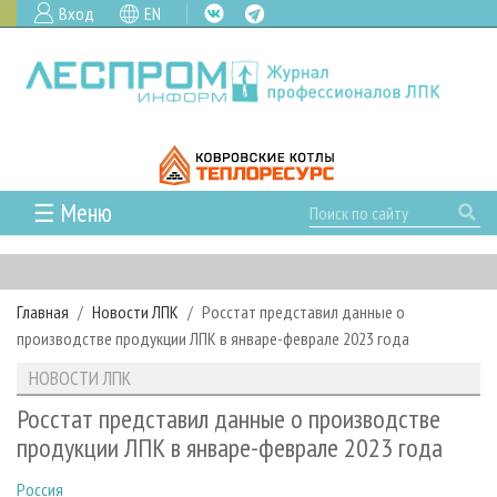
Вход
EN
☰ Меню
ГЛАВНАЯ
РУБРИКИ И ТЕМЫ
Главная
Новости ЛПК
Росстат представил данные о
РУБРИКИ ЖУРНАЛА
НОВОСТИ
производстве продукции ЛПК в январе-феврале 2023 года
ЛЕСНОЕ ХОЗЯЙСТВО
КАЛЕНДАРЬ СОБЫТИЙ
ПРОЕКТЫ ЛПИ
НОВОСТИ ЛПК
ЛЕСОЗАГОТОВКА
НОВОСТИ ЛПК
АНАЛИТИКА
АРХИВ
Росстат представил данные о производстве
ЛЕСОПИЛЕНИЕ
НОВОСТИ ЖУРНАЛА
ПРЕДПРИЯТИЯ ЛПК
АРХИВ ЖУРНАЛОВ
продукции ЛПК в январе-феврале 2023 года
О ЖУРНАЛЕ
ДЕРЕВООБРАБОТКА
НОВОСТИ КОМПАНИЙ
ЛЕСНЫЕ РЕГИОНЫ РОССИИ
СТАТЬИ
ПОДПИСКА
РЕКЛАМОДАТЕЛЯМ
Россия