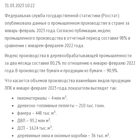
СУШКА ДРЕВЕСИНЫ
ПЕРСОНЫ
КОНТАКТЫ
РЕКЛАМА
31.03.2023 10:22
ПРОИЗВОДСТВО ДРЕВЕСНЫХ ПЛИТ
МОБИЛЬНЫЕ ВЫСТАВКИ
Федеральная служба государственной статистики (Росстат)
РЕКЛАМА НА САЙТЕ
опубликовала данные о промышленном производстве в стране за
ДЕРЕВЯННОЕ ДОМОСТРОЕНИЕ
ОФИЦИАЛЬНЫЕ ДЕЛЕГАЦИИ
январь-февраль 2023 года. Согласно публикации, индекс
ПРОИЗВОДСТВО МЕБЕЛИ
ПРИОРИТЕТНЫЕ ИНВЕСТПРОЕКТЫ
промышленного производства в отчетный период составил 98% в
БИОЭНЕРГЕТИКА
сравнении с январем-февралем 2022 года.
RUSSIAN FORESTRY REVIEW
Индекс производства в деревообрабатывающей промышленности
ЦБП
ГАЗЕТА ЛЕСПРОМФОРУМ
за два месяца составил 80,2% по отношению к январю-февралю 2022
ИНСТРУМЕНТ И МАТЕРИАЛЫ
БИБЛИОТЕКА СПЕЦИАЛИСТА
года. В производстве бумаги и продукции из бумаги – 90,9%.
Что касается объемов производства важнейших видов продукции
ЛПК в январе-феврале 2023 года, показатели выглядят так:
пиломатериалы – 4 млн м³,
древесно-топливные пеллеты – 210 тыс. тонн,
фанера – 448 тыс. м³,
ДВП – 93,2 млн м²,
ДСП – 1624 тыс. м³,
деревянные окна и оконные коробки – 36 тыс. м²,