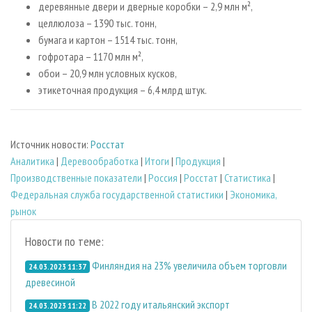
деревянные двери и дверные коробки – 2,9 млн м²,
целлюлоза – 1390 тыс. тонн,
бумага и картон – 1514 тыс. тонн,
гофротара – 1170 млн м²,
обои – 20,9 млн условных кусков,
этикеточная продукция – 6,4 млрд штук.
Источник новости:
Росстат
Аналитика
|
Деревообработка
|
Итоги
|
Продукция
|
Производственные показатели
|
Россия
|
Росстат
|
Статистика
|
Федеральная служба государственной статистики
|
Экономика,
рынок
Новости по теме:
Финляндия на 23% увеличила объем торговли
24.03.2023 11:37
древесиной
В 2022 году итальянский экспорт
24.03.2023 11:22