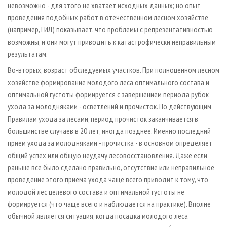
невозможно - для этого не хватает исходных данных; но опыт
проведения подобных работ в отечественном лесном хозяйстве
(например, ГИЛ) показывает, что проблемы с репрезентативностью
возможны, и они могут приводить к катастрофически неправильным
результатам.
Во-вторых, возраст обследуемых участков. При полноценном лесном
хозяйстве формирование молодого леса оптимального состава и
оптимальной густоты формируется с завершением периода рубок
ухода за молодняками - осветлений и прочисток. По действующим
Правилам ухода за лесами, период прочисток заканчивается в
большинстве случаев в 20 лет, иногда позднее. Именно последний
прием ухода за молодняками - прочистка - в основном определяет
общий успех или общую неудачу лесовосстановления. Даже если
раньше все было сделано правильно, отсутствие или неправильное
проведение этого приема ухода чаще всего приводит к тому, что
молодой лес целевого состава и оптимальной густоты не
формируется (что чаще всего и наблюдается на практике). Вполне
обычной является ситуация, когда посадка молодого леса