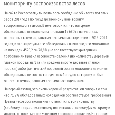
мониторингу воспроизводства лесов
СУШКА ДРЕВЕСИНЫ
ПЕРСОНЫ
КОНТАКТЫ
РЕКЛАМА
ПРОИЗВОДСТВО ДРЕВЕСНЫХ ПЛИТ
МОБИЛЬНЫЕ ВЫСТАВКИ
РЕКЛАМА НА САЙТЕ
На сайте Рослесозащиты появилось сообщение об итогах полевых
работ 2017 года по государственному мониторингу
ДЕРЕВЯННОЕ ДОМОСТРОЕНИЕ
ОФИЦИАЛЬНЫЕ ДЕЛЕГАЦИИ
воспроизводства лесов. В нем говорится, что натурные
ПРОИЗВОДСТВО МЕБЕЛИ
ПРИОРИТЕТНЫЕ ИНВЕСТПРОЕКТЫ
обследования выполнены на площади 15 680 га на участках,
БИОЭНЕРГЕТИКА
отнесенных к землям, занятым лесными насаждениями в 2013-2014
RUSSIAN FORESTRY REVIEW
годах, и что «в результате обследования выявлено, что молодняки
ЦБП
ГАЗЕТА ЛЕСПРОМФОРУМ
на площади 4520,2 га (28,8%) не соответствуют критериям и
ИНСТРУМЕНТ И МАТЕРИАЛЫ
БИБЛИОТЕКА СПЕЦИАЛИСТА
требованиям Правил лесовосстановления (по количеству деревьев
главной породы на 1 га или средней высоте деревьев главной
породы) либо фактический породный состав молодняка на момент
обследования не соответствует хозяйству, по которому он был
отнесен к землям, занятым лесными насаждениями».
На первый взгляд, это очень хороший результат: он говорит о том,
что 71,2% обследованных молодняков соответствуют требованиям
Правил лесовосстановления и относятся к тому хозяйству
(хвойному, твердолиственному или мягколиственному), к которому и
должны относиться при успешном лесовосстановлении. Но говорит