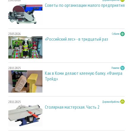
Советы по организации малого предприятия
23.03.2026
События
«Российский лес» - в тридцатый раз
28.11.2025
Развитие
Как в Коми делают клееную балку. «Фанера
Трейд»
28.11.2025
Деревообработка
Столярная мастерская. Часть 2