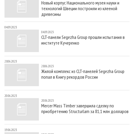
Новый корпус Национального музея науки и
СУШКА ДРЕВЕСИНЫ
ПЕРСОНЫ
КОНТАКТЫ
РЕКЛАМА
технологий Швеции построили из клееной
ПРОИЗВОДСТВО ДРЕВЕСНЫХ ПЛИТ
МОБИЛЬНЫЕ ВЫСТАВКИ
древесины
РЕКЛАМА НА САЙТЕ
ДЕРЕВЯННОЕ ДОМОСТРОЕНИЕ
ОФИЦИАЛЬНЫЕ ДЕЛЕГАЦИИ
04.09.2023
04.09.2023
ПРОИЗВОДСТВО МЕБЕЛИ
ПРИОРИТЕТНЫЕ ИНВЕСТПРОЕКТЫ
CLT-панели Segezha Group прошли испытания в
институте Кучеренко
БИОЭНЕРГЕТИКА
RUSSIAN FORESTRY REVIEW
ЦБП
ГАЗЕТА ЛЕСПРОМФОРУМ
28.06.2023
ИНСТРУМЕНТ И МАТЕРИАЛЫ
БИБЛИОТЕКА СПЕЦИАЛИСТА
28.06.2023
Жилой комплекс из CLT-панелей Segezha Group
попал в Книгу рекордов России
20.06.2023
20.06.2023
Mercer Mass Timber завершила сделку по
приобретению Structurlam за 81,1 млн долларов
19.06.2023