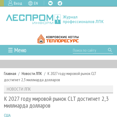
Вход
EN
☰ Меню
ГЛАВНАЯ
РУБРИКИ И ТЕМЫ
Главная
Новости ЛПК
К 2027 году мировой рынок CLT
РУБРИКИ ЖУРНАЛА
НОВОСТИ
достигнет 2,3 миллиарда долларов
ЛЕСНОЕ ХОЗЯЙСТВО
КАЛЕНДАРЬ СОБЫТИЙ
ПРОЕКТЫ ЛПИ
НОВОСТИ ЛПК
ЛЕСОЗАГОТОВКА
НОВОСТИ ЛПК
АНАЛИТИКА
АРХИВ
К 2027 году мировой рынок CLT достигнет 2,3
ЛЕСОПИЛЕНИЕ
НОВОСТИ ЖУРНАЛА
ПРЕДПРИЯТИЯ ЛПК
АРХИВ ЖУРНАЛОВ
миллиарда долларов
О ЖУРНАЛЕ
ДЕРЕВООБРАБОТКА
НОВОСТИ КОМПАНИЙ
ЛЕСНЫЕ РЕГИОНЫ РОССИИ
СТАТЬИ
ПОДПИСКА
РЕКЛАМОДАТЕЛЯМ
США