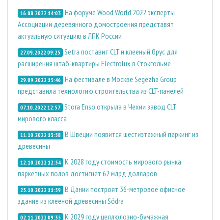
На форуме Wood World 2022 эксперты
16.08.2022 14:03
Ассоциации деревянного домостроения представят
актуальную ситуацию в ЛПК России
Setra поставит CLT и клееный брус для
27.09.2022 09:25
расширения штаб-квартиры Electrolux в Стокгольме
На фестивале в Москве Segezha Group
29.09.2022 15:46
представила технологию строительства из CLT-панелей
Stora Enso открыла в Чехии завод CLT
07.10.2022 12:57
мирового класса
В Швеции появится шестиэтажный паркинг из
11.10.2022 13:58
древесины
К 2028 году стоимость мирового рынка
12.10.2022 12:54
паркетных полов достигнет 62 млрд долларов
В Дании построят 36-метровое офисное
25.10.2022 11:59
здание из клееной древесины Södra
К 2029 году целлюлозно-бумажная
02.11.2022 09:35