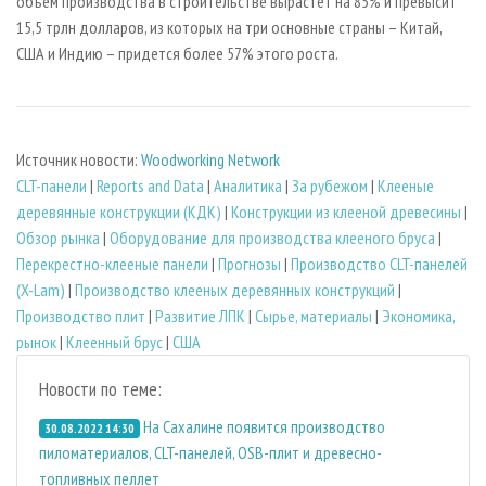
объем производства в строительстве вырастет на 85% и превысит
15,5 трлн долларов, из которых на три основные страны – Китай,
США и Индию – придется более 57% этого роста.
Источник новости:
Woodworking Network
CLT-панели
|
Reports and Data
|
Аналитика
|
За рубежом
|
Клееные
деревянные конструкции (КДК)
|
Конструкции из клееной древесины
|
Обзор рынка
|
Оборудование для производства клееного бруса
|
Перекрестно-клееные панели
|
Прогнозы
|
Производство CLT-панелей
(X-Lam)
|
Производство клееных деревянных конструкций
|
Производство плит
|
Развитие ЛПК
|
Сырье, материалы
|
Экономика,
рынок
|
Клеенный брус
|
США
Новости по теме:
На Сахалине появится производство
30.08.2022 14:30
пиломатериалов, CLT-панелей, OSB-плит и древесно-
топливных пеллет