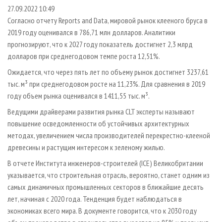
СУШКА ДРЕВЕСИНЫ
ПЕРСОНЫ
КОНТАКТЫ
РЕКЛАМА
27.09.2022 10:49
Согласно отчету Reports and Data, мировой рынок клееного бруса в
ПРОИЗВОДСТВО ДРЕВЕСНЫХ ПЛИТ
МОБИЛЬНЫЕ ВЫСТАВКИ
РЕКЛАМА НА САЙТЕ
2019 году оценивался в 786,71 млн долларов. Аналитики
ДЕРЕВЯННОЕ ДОМОСТРОЕНИЕ
ОФИЦИАЛЬНЫЕ ДЕЛЕГАЦИИ
прогнозируют, что к 2027 году показатель достигнет 2,3 млрд
ПРОИЗВОДСТВО МЕБЕЛИ
долларов при среднегодовом темпе роста 12,51%.
ПРИОРИТЕТНЫЕ ИНВЕСТПРОЕКТЫ
БИОЭНЕРГЕТИКА
Ожидается, что через пять лет по объему рынок достигнет 3237,61
RUSSIAN FORESTRY REVIEW
тыс. м³ при среднегодовом росте на 11,23%. Для сравнения в 2019
ЦБП
ГАЗЕТА ЛЕСПРОМФОРУМ
году объем рынка оценивался в 1411,55 тыс. м³.
ИНСТРУМЕНТ И МАТЕРИАЛЫ
БИБЛИОТЕКА СПЕЦИАЛИСТА
Ведущими драйверами развития рынка CLT эксперты называют
повышение осведомленности об устойчивых архитектурных
методах, увеличением числа производителей перекрестно-клееной
древесины и растущим интересом к зеленому жилью.
В отчете Института инженеров-строителей (ICE) Великобритании
указывается, что строительная отрасль, вероятно, станет одним из
самых динамичных промышленных секторов в ближайшие десять
лет, начиная с 2020 года. Тенденция будет наблюдаться в
экономиках всего мира. В документе говорится, что к 2030 году