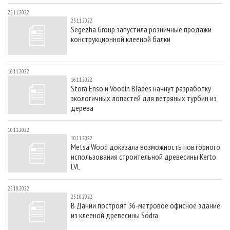
25.11.2022
25.11.2022
Segezha Group запустила розничные продажи
конструкционной клееной балки
16.11.2022
16.11.2022
Stora Enso и Voodin Blades начнут разработку
экологичных лопастей для ветряных турбин из
дерева
10.11.2022
10.11.2022
Metsä Wood доказала возможность повторного
использования строительной древесины Kerto
LVL
25.10.2022
25.10.2022
В Дании построят 36-метровое офисное здание
из клееной древесины Södra