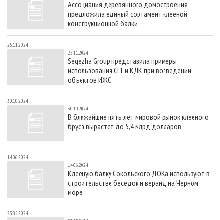
Ассоциация деревянного домостроения
СУШКА ДРЕВЕСИНЫ
ПЕРСОНЫ
КОНТАКТЫ
РЕКЛАМА
предложила единый сортамент клееной
ПРОИЗВОДСТВО ДРЕВЕСНЫХ ПЛИТ
МОБИЛЬНЫЕ ВЫСТАВКИ
конструкционной балки
РЕКЛАМА НА САЙТЕ
ДЕРЕВЯННОЕ ДОМОСТРОЕНИЕ
ОФИЦИАЛЬНЫЕ ДЕЛЕГАЦИИ
25.11.2024
25.11.2024
ПРОИЗВОДСТВО МЕБЕЛИ
ПРИОРИТЕТНЫЕ ИНВЕСТПРОЕКТЫ
Segezha Group представила примеры
использования CLT и КДК при возведении
БИОЭНЕРГЕТИКА
RUSSIAN FORESTRY REVIEW
объектов ИЖС
ЦБП
ГАЗЕТА ЛЕСПРОМФОРУМ
30.10.2024
ИНСТРУМЕНТ И МАТЕРИАЛЫ
БИБЛИОТЕКА СПЕЦИАЛИСТА
30.10.2024
В ближайшие пять лет мировой рынок клееного
бруса вырастет до 5,4 млрд долларов
14.06.2024
14.06.2024
Клееную балку Сокольского ДОКа используют в
строительстве беседок и веранд на Черном
море
23.05.2024