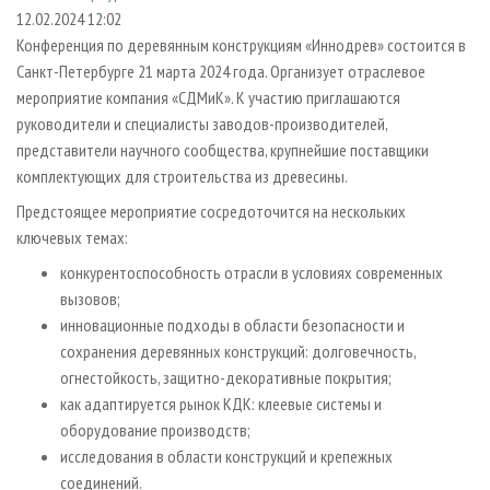
СУШКА ДРЕВЕСИНЫ
ПЕРСОНЫ
КОНТАКТЫ
РЕКЛАМА
12.02.2024 12:02
Конференция по деревянным конструкциям «Иннодрев» состоится в
ПРОИЗВОДСТВО ДРЕВЕСНЫХ ПЛИТ
МОБИЛЬНЫЕ ВЫСТАВКИ
РЕКЛАМА НА САЙТЕ
Санкт-Петербурге 21 марта 2024 года. Организует отраслевое
ДЕРЕВЯННОЕ ДОМОСТРОЕНИЕ
ОФИЦИАЛЬНЫЕ ДЕЛЕГАЦИИ
мероприятие компания «СДМиК». К участию приглашаются
ПРОИЗВОДСТВО МЕБЕЛИ
руководители и специалисты заводов-производителей,
ПРИОРИТЕТНЫЕ ИНВЕСТПРОЕКТЫ
представители научного сообщества, крупнейшие поставщики
БИОЭНЕРГЕТИКА
RUSSIAN FORESTRY REVIEW
комплектующих для строительства из древесины.
ЦБП
ГАЗЕТА ЛЕСПРОМФОРУМ
Предстоящее мероприятие сосредоточится на нескольких
ИНСТРУМЕНТ И МАТЕРИАЛЫ
БИБЛИОТЕКА СПЕЦИАЛИСТА
ключевых темах:
конкурентоспособность отрасли в условиях современных
вызовов;
инновационные подходы в области безопасности и
сохранения деревянных конструкций: долговечность,
огнестойкость, защитно-декоративные покрытия;
как адаптируется рынок КДК: клеевые системы и
оборудование производств;
исследования в области конструкций и крепежных
соединений.