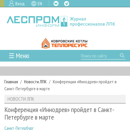
Вход
EN
☰ Меню
ГЛАВНАЯ
РУБРИКИ И ТЕМЫ
Главная
Новости ЛПК
Конференция «Иннодрев» пройдет в
РУБРИКИ ЖУРНАЛА
НОВОСТИ
Санкт-Петербурге в марте
ЛЕСНОЕ ХОЗЯЙСТВО
КАЛЕНДАРЬ СОБЫТИЙ
ПРОЕКТЫ ЛПИ
НОВОСТИ ЛПК
ЛЕСОЗАГОТОВКА
НОВОСТИ ЛПК
АНАЛИТИКА
АРХИВ
Конференция «Иннодрев» пройдет в Санкт-
ЛЕСОПИЛЕНИЕ
НОВОСТИ ЖУРНАЛА
ПРЕДПРИЯТИЯ ЛПК
АРХИВ ЖУРНАЛОВ
Петербурге в марте
О ЖУРНАЛЕ
ДЕРЕВООБРАБОТКА
НОВОСТИ КОМПАНИЙ
ЛЕСНЫЕ РЕГИОНЫ РОССИИ
СТАТЬИ
ПОДПИСКА
РЕКЛАМОДАТЕЛЯМ
Санкт-Петербург