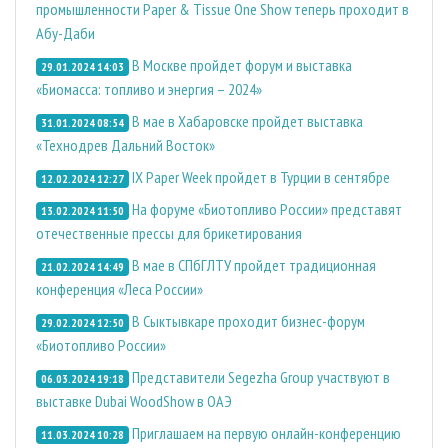
промышленности Paper & Tissue One Show теперь проходит в
Абу-Даби
В Москве пройдет форум и выставка
29.01.2024 14:03
«Биомасса: топливо и энергия – 2024»
В мае в Хабаровске пройдет выставка
31.01.2024 08:54
«Технодрев Дальний Восток»
IX Paper Week пройдет в Турции в сентябре
12.02.2024 12:27
На форуме «Биотопливо России» представят
13.02.2024 11:50
отечественные прессы для брикетирования
В мае в СПбГЛТУ пройдет традиционная
21.02.2024 14:49
конференция «Леса России»
В Сыктывкаре проходит бизнес-форум
29.02.2024 12:50
«Биотопливо России»
Представители Segezha Group участвуют в
06.03.2024 19:18
выставке Dubai WoodShow в ОАЭ
Приглашаем на первую онлайн-конференцию
11.03.2024 10:28