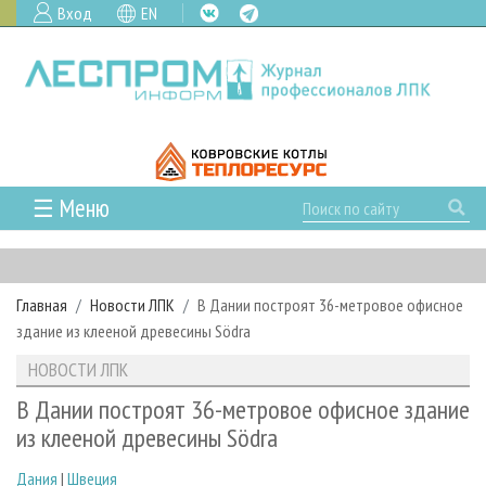
Вход
EN
☰ Меню
ГЛАВНАЯ
РУБРИКИ И ТЕМЫ
Главная
Новости ЛПК
В Дании построят 36-метровое офисное
РУБРИКИ ЖУРНАЛА
НОВОСТИ
здание из клееной древесины Södra
ЛЕСНОЕ ХОЗЯЙСТВО
КАЛЕНДАРЬ СОБЫТИЙ
ПРОЕКТЫ ЛПИ
НОВОСТИ ЛПК
ЛЕСОЗАГОТОВКА
НОВОСТИ ЛПК
АНАЛИТИКА
АРХИВ
В Дании построят 36-метровое офисное здание
ЛЕСОПИЛЕНИЕ
НОВОСТИ ЖУРНАЛА
ПРЕДПРИЯТИЯ ЛПК
АРХИВ ЖУРНАЛОВ
из клееной древесины Södra
О ЖУРНАЛЕ
ДЕРЕВООБРАБОТКА
НОВОСТИ КОМПАНИЙ
ЛЕСНЫЕ РЕГИОНЫ РОССИИ
СТАТЬИ
ПОДПИСКА
РЕКЛАМОДАТЕЛЯМ
Дания
|
Швеция