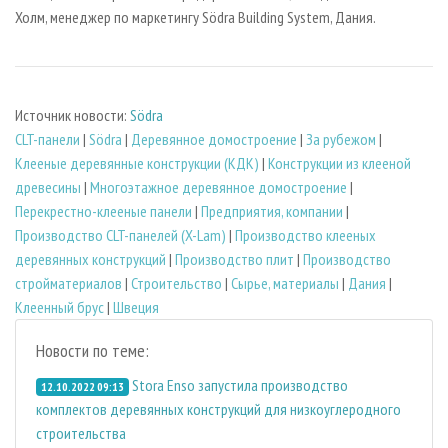
Холм, менеджер по маркетингу Södra Building System, Дания.
Источник новости:
Södra
CLT-панели
|
Södra
|
Деревянное домостроение
|
За рубежом
|
Клееные деревянные конструкции (КДК)
|
Конструкции из клееной
древесины
|
Многоэтажное деревянное домостроение
|
Перекрестно-клееные панели
|
Предприятия, компании
|
Производство CLT-панелей (X-Lam)
|
Производство клееных
деревянных конструкций
|
Производство плит
|
Производство
стройматериалов
|
Строительство
|
Сырье, материалы
|
Дания
|
Клеенный брус
|
Швеция
Новости по теме:
Stora Enso запустила производство
12.10.2022 09:13
комплектов деревянных конструкций для низкоуглеродного
строительства