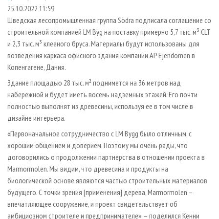
СУШКА ДРЕВЕСИНЫ
ПЕРСОНЫ
КОНТАКТЫ
РЕКЛАМА
25.10.2022 11:59
Шведская лесопромышленная группа Södra подписала соглашение со
ПРОИЗВОДСТВО ДРЕВЕСНЫХ ПЛИТ
МОБИЛЬНЫЕ ВЫСТАВКИ
РЕКЛАМА НА САЙТЕ
строительной компанией LM Byg на поставку примерно 5,7 тыс. м³ CLT
ДЕРЕВЯННОЕ ДОМОСТРОЕНИЕ
ОФИЦИАЛЬНЫЕ ДЕЛЕГАЦИИ
и 2,3 тыс. м³ клееного бруса. Материалы будут использованы для
ПРОИЗВОДСТВО МЕБЕЛИ
возведения каркаса офисного здания компании AP Ejendomen в
ПРИОРИТЕТНЫЕ ИНВЕСТПРОЕКТЫ
Копенгагене, Дания.
БИОЭНЕРГЕТИКА
RUSSIAN FORESTRY REVIEW
Здание площадью 28 тыс. м² поднимется на 36 метров над
ЦБП
ГАЗЕТА ЛЕСПРОМФОРУМ
набережной и будет иметь восемь надземных этажей. Его почти
ИНСТРУМЕНТ И МАТЕРИАЛЫ
БИБЛИОТЕКА СПЕЦИАЛИСТА
полностью выполнят из древесины, используя ее в том числе в
дизайне интерьера.
«Первоначальное сотрудничество с LM Bygg было отличным, с
хорошим общением и доверием. Поэтому мы очень рады, что
договорились о продолжении партнерства в отношении проекта в
Marmormolen. Мы видим, что древесина и продукты на
биологической основе являются частью строительных материалов
будущего. С точки зрения [применения] дерева, Marmormolen –
впечатляющее сооружение, и проект свидетельствует об
амбициозном строителе и предпринимателе», – поделился Кенни