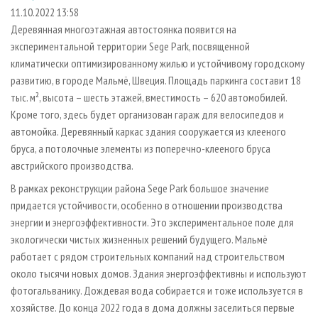
СУШКА ДРЕВЕСИНЫ
ПЕРСОНЫ
КОНТАКТЫ
РЕКЛАМА
11.10.2022 13:58
Деревянная многоэтажная автостоянка появится на
ПРОИЗВОДСТВО ДРЕВЕСНЫХ ПЛИТ
МОБИЛЬНЫЕ ВЫСТАВКИ
РЕКЛАМА НА САЙТЕ
экспериментальной территории Sege Park, посвященной
ДЕРЕВЯННОЕ ДОМОСТРОЕНИЕ
ОФИЦИАЛЬНЫЕ ДЕЛЕГАЦИИ
климатически оптимизированному жилью и устойчивому городскому
ПРОИЗВОДСТВО МЕБЕЛИ
развитию, в городе Мальмё, Швеция. Площадь паркинга составит 18
ПРИОРИТЕТНЫЕ ИНВЕСТПРОЕКТЫ
тыс. м², высота – шесть этажей, вместимость – 620 автомобилей.
БИОЭНЕРГЕТИКА
RUSSIAN FORESTRY REVIEW
Кроме того, здесь будет организован гараж для велосипедов и
ЦБП
ГАЗЕТА ЛЕСПРОМФОРУМ
автомойка. Деревянный каркас здания сооружается из клееного
бруса, а потолочные элементы из поперечно-клееного бруса
ИНСТРУМЕНТ И МАТЕРИАЛЫ
БИБЛИОТЕКА СПЕЦИАЛИСТА
австрийского производства.
В рамках реконструкции района Sege Park большое значение
придается устойчивости, особенно в отношении производства
энергии и энергоэффективности. Это экспериментальное поле для
экологически чистых жизненных решений будущего. Мальмё
работает с рядом строительных компаний над строительством
около тысячи новых домов. Здания энергоэффективны и используют
фотогальванику. Дождевая вода собирается и тоже используется в
хозяйстве. До конца 2022 года в дома должны заселиться первые