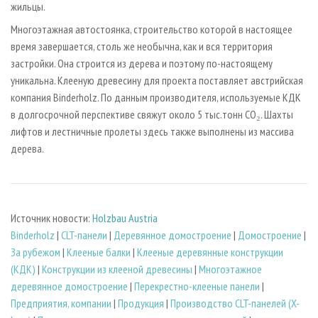
жильцы.
Многоэтажная автостоянка, строительство которой в настоящее
время завершается, столь же необычна, как и вся территория
застройки. Она строится из дерева и поэтому по-настоящему
уникальна. Клееную древесину для проекта поставляет австрийская
компания Binderholz. По данным производителя, используемые КДК
в долгосрочной перспективе свяжут около 5 тыс.тонн CO₂. Шахты
лифтов и лестничные пролеты здесь также выполнены из массива
дерева.
Источник новости:
Holzbau Austria
Binderholz
|
CLT-панели
|
Деревянное домостроение
|
Домостроение
|
За рубежом
|
Клееные балки
|
Клееные деревянные конструкции
(КДК)
|
Конструкции из клееной древесины
|
Многоэтажное
деревянное домостроение
|
Перекрестно-клееные панели
|
Предприятия, компании
|
Продукция
|
Производство CLT-панелей (X-