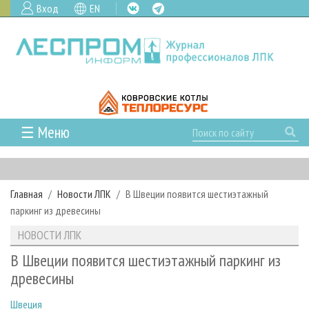
Вход
EN
☰ Меню
ГЛАВНАЯ
РУБРИКИ И ТЕМЫ
Главная
Новости ЛПК
В Швеции появится шестиэтажный
РУБРИКИ ЖУРНАЛА
НОВОСТИ
паркинг из древесины
ЛЕСНОЕ ХОЗЯЙСТВО
КАЛЕНДАРЬ СОБЫТИЙ
ПРОЕКТЫ ЛПИ
НОВОСТИ ЛПК
ЛЕСОЗАГОТОВКА
НОВОСТИ ЛПК
АНАЛИТИКА
АРХИВ
В Швеции появится шестиэтажный паркинг из
ЛЕСОПИЛЕНИЕ
НОВОСТИ ЖУРНАЛА
ПРЕДПРИЯТИЯ ЛПК
АРХИВ ЖУРНАЛОВ
древесины
О ЖУРНАЛЕ
ДЕРЕВООБРАБОТКА
НОВОСТИ КОМПАНИЙ
ЛЕСНЫЕ РЕГИОНЫ РОССИИ
СТАТЬИ
ПОДПИСКА
РЕКЛАМОДАТЕЛЯМ
Швеция