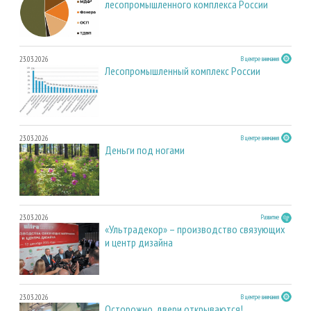
лесопромышленного комплекса России
23.03.2026
В центре внимания
Лесопромышленный комплекс России
23.03.2026
В центре внимания
Деньги под ногами
23.03.2026
Развитие
«Ультрадекор» – производство связующих
и центр дизайна
23.03.2026
В центре внимания
Осторожно, двери открываются!