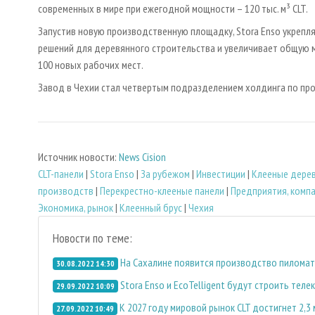
современных в мире при ежегодной мощности – 120 тыс. м³ CLT.
Запустив новую производственную площадку, Stora Enso укрепл
решений для деревянного строительства и увеличивает общую мо
100 новых рабочих мест.
Завод в Чехии стал четвертым подразделением холдинга по про
Источник новости:
News Cision
CLT-панели
|
Stora Enso
|
За рубежом
|
Инвестиции
|
Клееные дерев
производств
|
Перекрестно-клееные панели
|
Предприятия, комп
Экономика, рынок
|
Клеенный брус
|
Чехия
Новости по теме:
На Сахалине появится производство пиломате
30.08.2022 14:30
Stora Enso и EcoTelligent будут строить те
29.09.2022 10:09
К 2027 году мировой рынок CLT достигнет 2,
27.09.2022 10:49