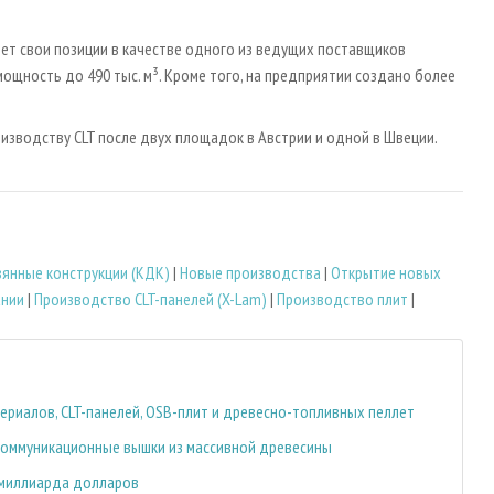
яет свои позиции в качестве одного из ведущих поставщиков
щность до 490 тыс. м³. Кроме того, на предприятии создано более
изводству CLT после двух площадок в Австрии и одной в Швеции.
янные конструкции (КДК)
|
Новые производства
|
Открытие новых
ании
|
Производство CLT-панелей (X-Lam)
|
Производство плит
|
риалов, CLT-панелей, OSB-плит и древесно-топливных пеллет
лекоммуникационные вышки из массивной древесины
3 миллиарда долларов