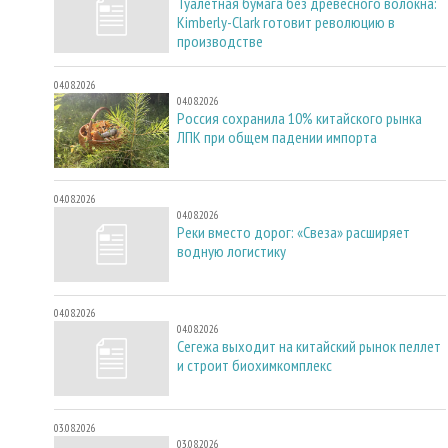
Туалетная бумага без древесного волокна:
Kimberly-Clark готовит революцию в
производстве
04.08.2026
04.08.2026
Россия сохранила 10% китайского рынка
ЛПК при общем падении импорта
04.08.2026
04.08.2026
Реки вместо дорог: «Свеза» расширяет
водную логистику
04.08.2026
04.08.2026
Сегежа выходит на китайский рынок пеллет
и строит биохимкомплекс
03.08.2026
03.08.2026