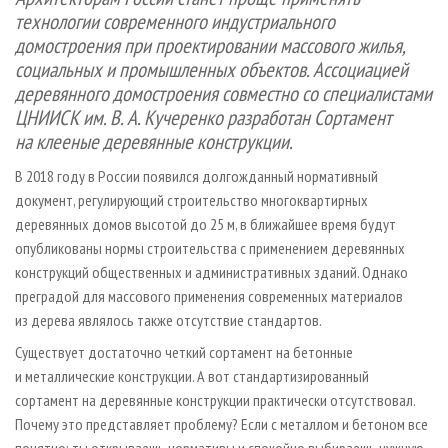
СУШКА ДРЕВЕСИНЫ
ПЕРСОНЫ
КОНТАКТЫ
РЕКЛАМА
технологии современного индустриального
домостроения при проектировании массового жилья,
ПРОИЗВОДСТВО ДРЕВЕСНЫХ ПЛИТ
МОБИЛЬНЫЕ ВЫСТАВКИ
РЕКЛАМА НА САЙТЕ
социальных и промышленных объектов. Ассоциацией
ДЕРЕВЯННОЕ ДОМОСТРОЕНИЕ
ОФИЦИАЛЬНЫЕ ДЕЛЕГАЦИИ
деревянного домостроения совместно со специалистами
ПРОИЗВОДСТВО МЕБЕЛИ
ПРИОРИТЕТНЫЕ ИНВЕСТПРОЕКТЫ
ЦНИИСК им. В. А. Кучеренко разработан Сортамент
на клееные деревянные конструкции.
БИОЭНЕРГЕТИКА
RUSSIAN FORESTRY REVIEW
В 2018 году в России появился долгожданный нормативный
ЦБП
ГАЗЕТА ЛЕСПРОМФОРУМ
документ, регулирующий строительство многоквартирных
ИНСТРУМЕНТ И МАТЕРИАЛЫ
БИБЛИОТЕКА СПЕЦИАЛИСТА
деревянных домов высотой до 25 м, в ближайшее время будут
опубликованы нормы строительства с применением деревянных
конструкций общественных и административных зданий. Однако
преградой для массового применения современных материалов
из дерева являлось также отсутствие стандартов.
Существует достаточно четкий сортамент на бетонные
и металлические конструкции. А вот стандартизированный
сортамент на деревянные конструкции практически отсутствовал.
Почему это представляет проблему? Если с металлом и бетоном все