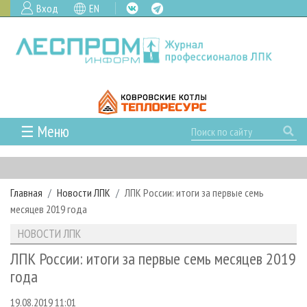
Вход
EN
☰ Меню
ГЛАВНАЯ
РУБРИКИ И ТЕМЫ
Главная
Новости ЛПК
ЛПК России: итоги за первые семь
РУБРИКИ ЖУРНАЛА
НОВОСТИ
месяцев 2019 года
ЛЕСНОЕ ХОЗЯЙСТВО
КАЛЕНДАРЬ СОБЫТИЙ
ПРОЕКТЫ ЛПИ
НОВОСТИ ЛПК
ЛЕСОЗАГОТОВКА
НОВОСТИ ЛПК
АНАЛИТИКА
АРХИВ
ЛПК России: итоги за первые семь месяцев 2019
ЛЕСОПИЛЕНИЕ
НОВОСТИ ЖУРНАЛА
ПРЕДПРИЯТИЯ ЛПК
АРХИВ ЖУРНАЛОВ
года
О ЖУРНАЛЕ
ДЕРЕВООБРАБОТКА
НОВОСТИ КОМПАНИЙ
ЛЕСНЫЕ РЕГИОНЫ РОССИИ
СТАТЬИ
ПОДПИСКА
РЕКЛАМОДАТЕЛЯМ
19.08.2019 11:01