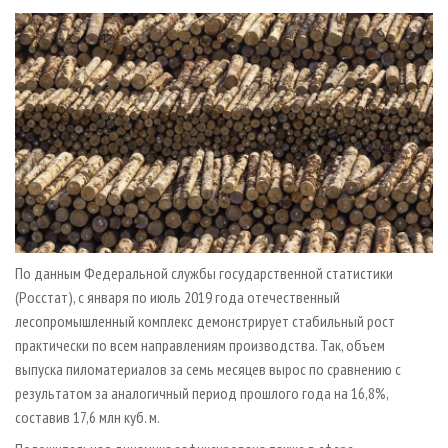
СУШКА ДРЕВЕСИНЫ
ПЕРСОНЫ
КОНТАКТЫ
РЕКЛАМА
ПРОИЗВОДСТВО ДРЕВЕСНЫХ ПЛИТ
МОБИЛЬНЫЕ ВЫСТАВКИ
РЕКЛАМА НА САЙТЕ
ДЕРЕВЯННОЕ ДОМОСТРОЕНИЕ
ОФИЦИАЛЬНЫЕ ДЕЛЕГАЦИИ
ПРОИЗВОДСТВО МЕБЕЛИ
ПРИОРИТЕТНЫЕ ИНВЕСТПРОЕКТЫ
БИОЭНЕРГЕТИКА
RUSSIAN FORESTRY REVIEW
ЦБП
ГАЗЕТА ЛЕСПРОМФОРУМ
ИНСТРУМЕНТ И МАТЕРИАЛЫ
БИБЛИОТЕКА СПЕЦИАЛИСТА
По данным Федеральной службы государственной статистики
(Росстат), с января по июль 2019 года отечественный
лесопромышленный комплекс демонстрирует стабильный рост
практически по всем направлениям производства. Так, объем
выпуска пиломатериалов за семь месяцев вырос по сравнению с
результатом за аналогичный период прошлого года на 16,8%,
составив 17,6 млн куб. м.