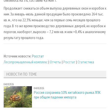
снизилось на 3%, составив 4,8 млн т.
Продолжает снижаться объем выпуска деревянных окон и коробок к
ним. За январь-июль данной продукции было произведено 264 тыс.
кв. м., что на 22,3% меньше, чем за первые семь месяцев прошлого
года. В то же время производство деревянных дверей, их коробок и
порогов, наоборот, выросло – 7,2 млн кв. м или +8,4% к аналогичному
результату прошлого года.
Источник новости:
Росстат
Лесопромышленный комплекс
|
Отчеты
|
Росстат
|
Статистика
НОВОСТИ ПО ТЕМЕ
04.08.2026
04.08.2026
Россия сохранила 10% китайского рынка ЛПК
при общем падении импорта