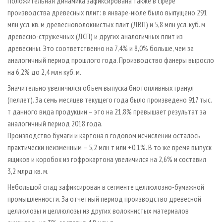
Положительная динамика зафиксирована также в сфере
производства древесных плит: в январе-июле было выпущено 291
млн усл. кв. м древесноволокнистых плит (ДВП) и 5,8 млн усл. куб. м
древесно-стружечных (ДСП) и других аналогичных плит из
древесины. Это соответственно на 7,4% и 8,0% больше, чем за
аналогичный период прошлого года. Производство фанеры выросло
на 6,2% до 2,4 млн куб. м.
Значительно увеличился объем выпуска биотопливных гранул
(пеллет). За семь месяцев текущего года было произведено 917 тыс.
т данного вида продукции – это на 21,8% превышает результат за
аналогичный период 2018 года.
Производство бумаги и картона в годовом исчислении осталось
практически неизменным – 5,2 млн т или +0,1%. В то же время выпуск
ящиков и коробок из гофрокартона увеличился на 2,6% и составил
3,2 млрд кв. м.
Небольшой спад зафиксирован в сегменте целлюлозно-бумажной
промышленности. За отчетный период производство древесной
целлюлозы и целлюлозы из других волокнистых материалов