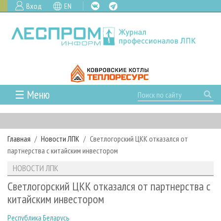
Вход
EN
☰ Меню
ГЛАВНАЯ
РУБРИКИ И ТЕМЫ
Главная
Новости ЛПК
Светлогорский ЦКК отказался от
РУБРИКИ ЖУРНАЛА
НОВОСТИ
партнерства с китайским инвестором
ЛЕСНОЕ ХОЗЯЙСТВО
КАЛЕНДАРЬ СОБЫТИЙ
ПРОЕКТЫ ЛПИ
НОВОСТИ ЛПК
ЛЕСОЗАГОТОВКА
НОВОСТИ ЛПК
АНАЛИТИКА
АРХИВ
Светлогорский ЦКК отказался от партнерства с
ЛЕСОПИЛЕНИЕ
НОВОСТИ ЖУРНАЛА
ПРЕДПРИЯТИЯ ЛПК
АРХИВ ЖУРНАЛОВ
китайским инвестором
О ЖУРНАЛЕ
ДЕРЕВООБРАБОТКА
НОВОСТИ КОМПАНИЙ
ЛЕСНЫЕ РЕГИОНЫ РОССИИ
СТАТЬИ
ПОДПИСКА
РЕКЛАМОДАТЕЛЯМ
Республика Беларусь