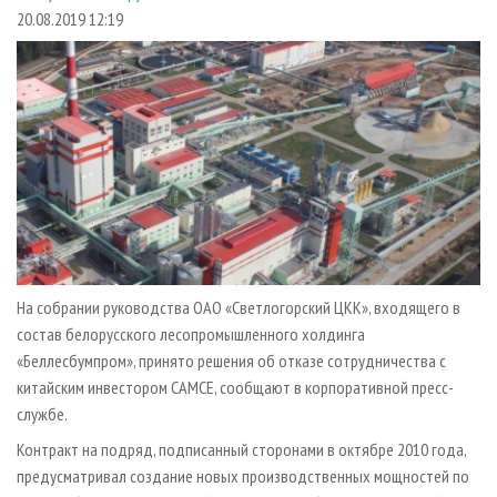
СУШКА ДРЕВЕСИНЫ
ПЕРСОНЫ
КОНТАКТЫ
РЕКЛАМА
20.08.2019 12:19
ПРОИЗВОДСТВО ДРЕВЕСНЫХ ПЛИТ
МОБИЛЬНЫЕ ВЫСТАВКИ
РЕКЛАМА НА САЙТЕ
ДЕРЕВЯННОЕ ДОМОСТРОЕНИЕ
ОФИЦИАЛЬНЫЕ ДЕЛЕГАЦИИ
ПРОИЗВОДСТВО МЕБЕЛИ
ПРИОРИТЕТНЫЕ ИНВЕСТПРОЕКТЫ
БИОЭНЕРГЕТИКА
RUSSIAN FORESTRY REVIEW
ЦБП
ГАЗЕТА ЛЕСПРОМФОРУМ
ИНСТРУМЕНТ И МАТЕРИАЛЫ
БИБЛИОТЕКА СПЕЦИАЛИСТА
На собрании руководства ОАО «Светлогорский ЦКК», входящего в
состав белорусского лесопромышленного холдинга
«Беллесбумпром», принято решения об отказе сотрудничества с
китайским инвестором САМСЕ, сообщают в корпоративной пресс-
службе.
Контракт на подряд, подписанный сторонами в октябре 2010 года,
предусматривал создание новых производственных мощностей по