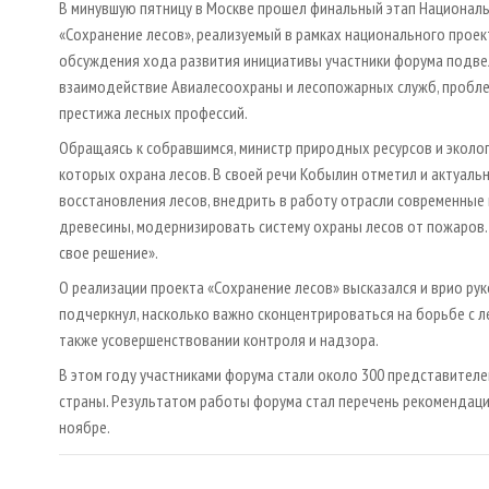
В минувшую пятницу в Москве прошел финальный этап Националь
«Сохранение лесов», реализуемый в рамках национального проек
обсуждения хода развития инициативы участники форума подве
взаимодействие Авиалесоохраны и лесопожарных служб, пробле
престижа лесных профессий.
Обращаясь к собравшимся, министр природных ресурсов и эколо
которых охрана лесов. В своей речи Кобылин отметил и актуаль
восстановления лесов, внедрить в работу отрасли современные
древесины, модернизировать систему охраны лесов от пожаров.
свое решение».
О реализации проекта «Сохранение лесов» высказался и врио ру
подчеркнул, насколько важно сконцентрироваться на борьбе с л
также усовершенствовании контроля и надзора.
В этом году участниками форума стали около 300 представителей
страны. Результатом работы форума стал перечень рекомендаци
ноябре.