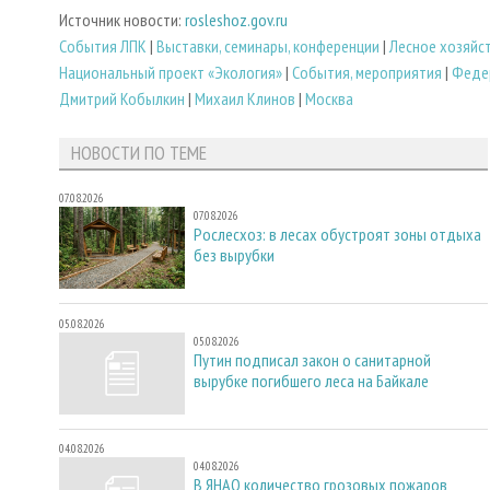
Источник новости:
rosleshoz.gov.ru
Cобытия ЛПК
|
Выставки, семинары, конференции
|
Лесное хозяйс
Национальный проект «Экология»
|
События, мероприятия
|
Федер
Дмитрий Кобылкин
|
Михаил Клинов
|
Москва
НОВОСТИ ПО ТЕМЕ
07.08.2026
07.08.2026
Рослесхоз: в лесах обустроят зоны отдыха
без вырубки
05.08.2026
05.08.2026
Путин подписал закон о санитарной
вырубке погибшего леса на Байкале
04.08.2026
04.08.2026
В ЯНАО количество грозовых пожаров