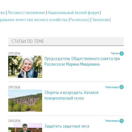
тво
|
Лесовосстановление
|
Национальный лесной форум
|
альное агентство лесного хозяйства (Рослесхоз)
|
Экология
|
СТАТЬИ ПО ТЕМЕ
27.05.2026
Персона
Председатель Общественного совета при
Рослесхозе Марина Мишункина
27.05.2026
Регион номера
Сберечь и возродить. Начался
пожароопасный сезон
23.03.2026
Регион номера
Защитить защитные леса