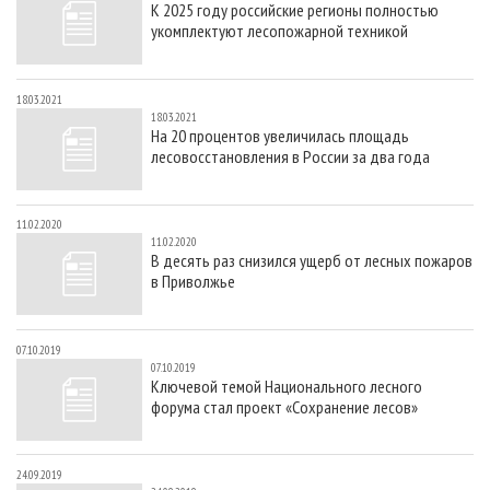
К 2025 году российские регионы полностью
СУШКА ДРЕВЕСИНЫ
ПЕРСОНЫ
КОНТАКТЫ
РЕКЛАМА
укомплектуют лесопожарной техникой
ПРОИЗВОДСТВО ДРЕВЕСНЫХ ПЛИТ
МОБИЛЬНЫЕ ВЫСТАВКИ
РЕКЛАМА НА САЙТЕ
ДЕРЕВЯННОЕ ДОМОСТРОЕНИЕ
ОФИЦИАЛЬНЫЕ ДЕЛЕГАЦИИ
18.03.2021
18.03.2021
ПРОИЗВОДСТВО МЕБЕЛИ
ПРИОРИТЕТНЫЕ ИНВЕСТПРОЕКТЫ
На 20 процентов увеличилась площадь
лесовосстановления в России за два года
БИОЭНЕРГЕТИКА
RUSSIAN FORESTRY REVIEW
ЦБП
ГАЗЕТА ЛЕСПРОМФОРУМ
11.02.2020
ИНСТРУМЕНТ И МАТЕРИАЛЫ
БИБЛИОТЕКА СПЕЦИАЛИСТА
11.02.2020
В десять раз снизился ущерб от лесных пожаров
в Приволжье
07.10.2019
07.10.2019
Ключевой темой Национального лесного
форума стал проект «Сохранение лесов»
24.09.2019